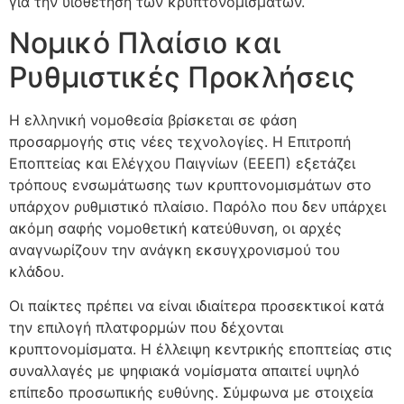
για την υιοθέτηση των κρυπτονομισμάτων.
Νομικό Πλαίσιο και
Ρυθμιστικές Προκλήσεις
Η ελληνική νομοθεσία βρίσκεται σε φάση
προσαρμογής στις νέες τεχνολογίες. Η Επιτροπή
Εποπτείας και Ελέγχου Παιγνίων (ΕΕΕΠ) εξετάζει
τρόπους ενσωμάτωσης των κρυπτονομισμάτων στο
υπάρχον ρυθμιστικό πλαίσιο. Παρόλο που δεν υπάρχει
ακόμη σαφής νομοθετική κατεύθυνση, οι αρχές
αναγνωρίζουν την ανάγκη εκσυγχρονισμού του
κλάδου.
Οι παίκτες πρέπει να είναι ιδιαίτερα προσεκτικοί κατά
την επιλογή πλατφορμών που δέχονται
κρυπτονομίσματα. Η έλλειψη κεντρικής εποπτείας στις
συναλλαγές με ψηφιακά νομίσματα απαιτεί υψηλό
επίπεδο προσωπικής ευθύνης. Σύμφωνα με στοιχεία