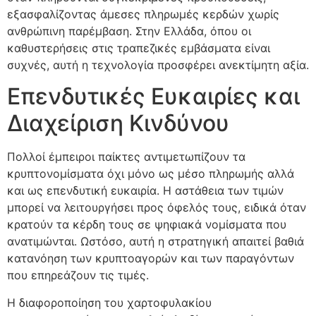
εξασφαλίζοντας άμεσες πληρωμές κερδών χωρίς
ανθρώπινη παρέμβαση. Στην Ελλάδα, όπου οι
καθυστερήσεις στις τραπεζικές εμβάσματα είναι
συχνές, αυτή η τεχνολογία προσφέρει ανεκτίμητη αξία.
Επενδυτικές Ευκαιρίες και
Διαχείριση Κινδύνου
Πολλοί έμπειροι παίκτες αντιμετωπίζουν τα
κρυπτονομίσματα όχι μόνο ως μέσο πληρωμής αλλά
και ως επενδυτική ευκαιρία. Η αστάθεια των τιμών
μπορεί να λειτουργήσει προς όφελός τους, ειδικά όταν
κρατούν τα κέρδη τους σε ψηφιακά νομίσματα που
ανατιμώνται. Ωστόσο, αυτή η στρατηγική απαιτεί βαθιά
κατανόηση των κρυπτοαγορών και των παραγόντων
που επηρεάζουν τις τιμές.
Η διαφοροποίηση του χαρτοφυλακίου