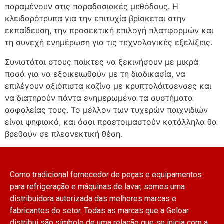
παραμένουν στις παραδοσιακές μεθόδους. Η
κλειδαρότρυπα για την επιτυχία βρίσκεται στην
εκπαίδευση, την προσεκτική επιλογή πλατφορμών και
τη συνεχή ενημέρωση για τις τεχνολογικές εξελίξεις.
Συνιστάται στους παίκτες να ξεκινήσουν με μικρά
ποσά για να εξοικειωθούν με τη διαδικασία, να
επιλέγουν αξιόπιστα καζίνο με κρυπτολάιτσενσες και
να διατηρούν πάντα ενημερωμένα τα συστήματα
ασφαλείας τους. Το μέλλον των τυχερών παιχνιδιών
είναι ψηφιακό, και όσοι προετοιμαστούν κατάλληλα θα
βρεθούν σε πλεονεκτική θέση.
Como tradicional fornecedor de peças e equipamentos
para refrigeração e máquinas de lavar, somos uma
distribuidora autorizada das melhores marcas e
fabricantes do setor. Todas as marcas que a Geloar
distribui são símbolo de uma relação que se inicia com a