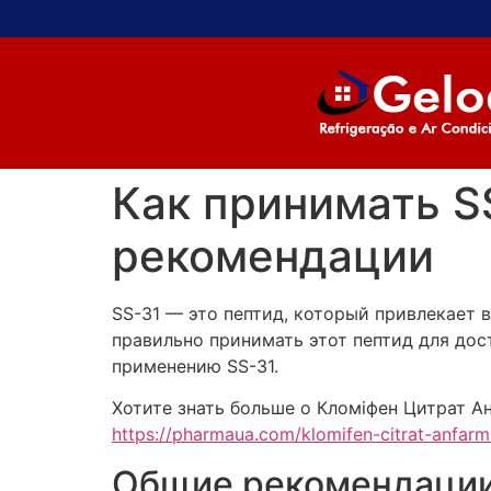
Как принимать SS
рекомендации
SS-31 — это пептид, который привлекает 
правильно принимать этот пептид для до
применению SS-31.
Хотите знать больше о Кломіфен Цитрат Анф
https://pharmaua.com/klomifen-citrat-anfar
Общие рекомендации