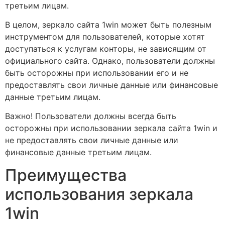
третьим лицам.
В целом, зеркало сайта 1win может быть полезным
инструментом для пользователей, которые хотят
доступаться к услугам конторы, не зависящим от
официального сайта. Однако, пользователи должны
быть осторожны при использовании его и не
предоставлять свои личные данные или финансовые
данные третьим лицам.
Важно! Пользователи должны всегда быть
осторожны при использовании зеркала сайта 1win и
не предоставлять свои личные данные или
финансовые данные третьим лицам.
Преимущества
использования зеркала
1win