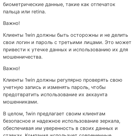
биометрические данные, такие как отпечаток
пальца или retina.
Важно!
Клиенты 1win должны быть осторожны и не делить
свои логин и пароль с третьими лицами. Это может
привести к утечке данных и использованию их для
мошенничества.
Важно!
Клиенты 1win должны регулярно проверять свою
учетную запись и изменять пароль, чтобы
предотвратить использование их аккаунта
мошенниками.
В целом, 1win предлагает своим клиентам
безопасное и надежное использование зеркала,
обеспечивая им уверенность в своих данных и
ставках. Компания использует современные