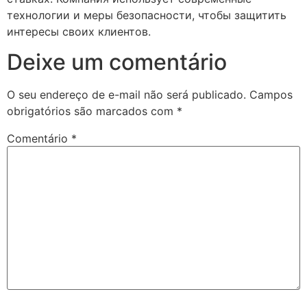
технологии и меры безопасности, чтобы защитить
интересы своих клиентов.
Deixe um comentário
O seu endereço de e-mail não será publicado.
Campos
obrigatórios são marcados com
*
Comentário
*