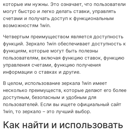
которые им нужны. Это означает, что пользователи
могут быстро и легко делать ставки, управлять
счетами и получать доступ к функциональным
возможностям 1win.
Четвертым преимуществом является доступность
функций. Зеркало 1win обеспечивает доступность к
функциям, которые могут быть полезны
пользователям, включая функцию ставок, функцию
управления счетами, функцию получения
информации о ставках и другие.
В целом, использование зеркала 1win имеет
несколько преимуществ, которые делают его более
доступным, безопасным и удобным для
пользователей. Если вы ищете официальный сайт
1win, то зеркало – это лучший выбор.
Как найти и использовать