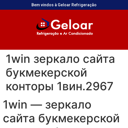
Bem vindos à Geloar Refrigeração
1win зеркало сайта
букмекерской
конторы 1вин.2967
1win — зеркало
сайта букмекерской