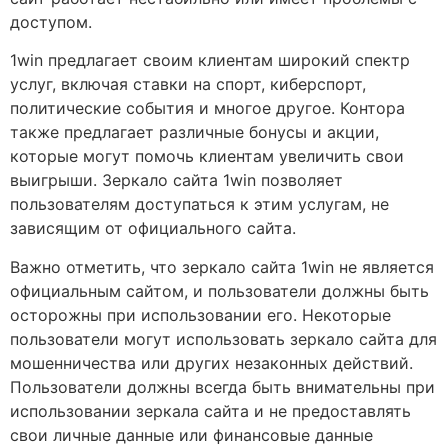
доступом.
1win предлагает своим клиентам широкий спектр
услуг, включая ставки на спорт, киберспорт,
политические события и многое другое. Контора
также предлагает различные бонусы и акции,
которые могут помочь клиентам увеличить свои
выигрыши. Зеркало сайта 1win позволяет
пользователям доступаться к этим услугам, не
зависящим от официального сайта.
Важно отметить, что зеркало сайта 1win не является
официальным сайтом, и пользователи должны быть
осторожны при использовании его. Некоторые
пользователи могут использовать зеркало сайта для
мошенничества или других незаконных действий.
Пользователи должны всегда быть внимательны при
использовании зеркала сайта и не предоставлять
свои личные данные или финансовые данные