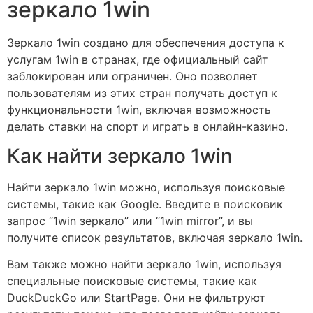
зеркало 1win
Зеркало 1win создано для обеспечения доступа к
услугам 1win в странах, где официальный сайт
заблокирован или ограничен. Оно позволяет
пользователям из этих стран получать доступ к
функциональности 1win, включая возможность
делать ставки на спорт и играть в онлайн-казино.
Как найти зеркало 1win
Найти зеркало 1win можно, используя поисковые
системы, такие как Google. Введите в поисковик
запрос “1win зеркало” или “1win mirror”, и вы
получите список результатов, включая зеркало 1win.
Вам также можно найти зеркало 1win, используя
специальные поисковые системы, такие как
DuckDuckGo или StartPage. Они не фильтруют