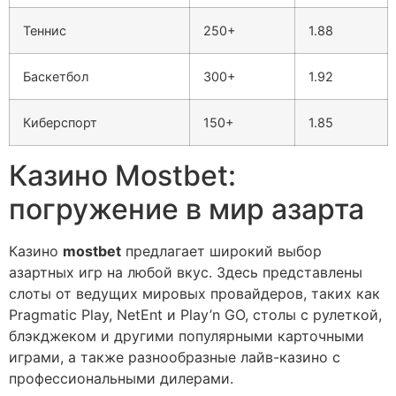
Теннис
250+
1.88
Баскетбол
300+
1.92
Киберспорт
150+
1.85
Казино Mostbet:
погружение в мир азарта
Казино
mostbet
предлагает широкий выбор
азартных игр на любой вкус. Здесь представлены
слоты от ведущих мировых провайдеров, таких как
Pragmatic Play, NetEnt и Play’n GO, столы с рулеткой,
блэкджеком и другими популярными карточными
играми, а также разнообразные лайв-казино с
профессиональными дилерами.