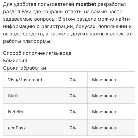
Для удобства пользователей
mostbet
разработал
раздел FAQ, где собраны ответы на самые часто
задаваемые вопросы. В этом разделе можно найти
информацию о регистрации, бонусах, пополнении и
выводе средств, а также о других важных аспектах
работы платформы.
Способ пополнения/вывода
Комиссия
Сроки обработки
Visa/Mastercard
0%
Мгновенно
Skrill
0%
Мгновенно
Neteller
0%
Мгновенно
ecoPayz
0%
Мгновенно