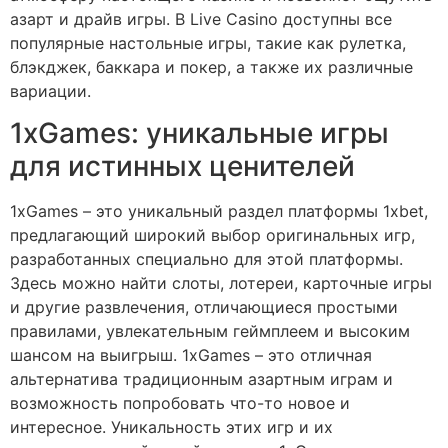
азарт и драйв игры. В Live Casino доступны все
популярные настольные игры, такие как рулетка,
блэкджек, баккара и покер, а также их различные
вариации.
1xGames: уникальные игры
для истинных ценителей
1xGames – это уникальный раздел платформы 1xbet,
предлагающий широкий выбор оригинальных игр,
разработанных специально для этой платформы.
Здесь можно найти слоты, лотереи, карточные игры
и другие развлечения, отличающиеся простыми
правилами, увлекательным геймплеем и высоким
шансом на выигрыш. 1xGames – это отличная
альтернатива традиционным азартным играм и
возможность попробовать что-то новое и
интересное. Уникальность этих игр и их