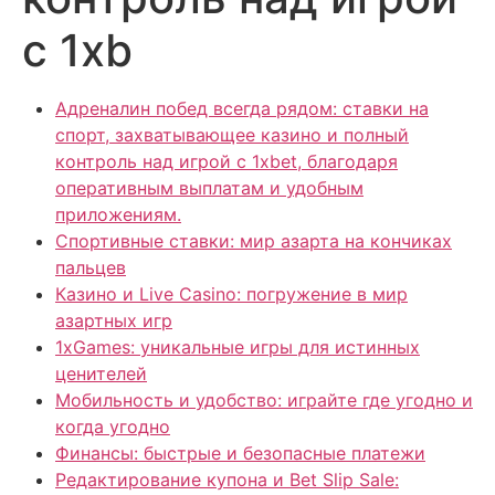
с 1xb
Адреналин побед всегда рядом: ставки на
спорт, захватывающее казино и полный
контроль над игрой с 1xbet, благодаря
оперативным выплатам и удобным
приложениям.
Спортивные ставки: мир азарта на кончиках
пальцев
Казино и Live Casino: погружение в мир
азартных игр
1xGames: уникальные игры для истинных
ценителей
Мобильность и удобство: играйте где угодно и
когда угодно
Финансы: быстрые и безопасные платежи
Редактирование купона и Bet Slip Sale: