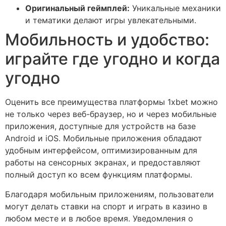
Оригинальный геймплей:
Уникальные механики
и тематики делают игры увлекательными.
Мобильность и удобство:
играйте где угодно и когда
угодно
Оценить все преимущества платформы 1xbet можно
не только через веб-браузер, но и через мобильные
приложения, доступные для устройств на базе
Android и iOS. Мобильные приложения обладают
удобным интерфейсом, оптимизированным для
работы на сенсорных экранах, и предоставляют
полный доступ ко всем функциям платформы.
Благодаря мобильным приложениям, пользователи
могут делать ставки на спорт и играть в казино в
любом месте и в любое время. Уведомления о