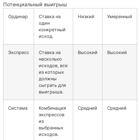
Потенциальный выигрыш
Ординар
Ставка на
Низкий
Умеренный
один
конкретный
исход.
Экспресс
Ставка на
Высокий
Высокий
несколько
исходов, все
из которых
должны
сыграть для
выигрыша.
Система
Комбинация
Средний
Средний
экспрессов
из
выбранных
исходов.