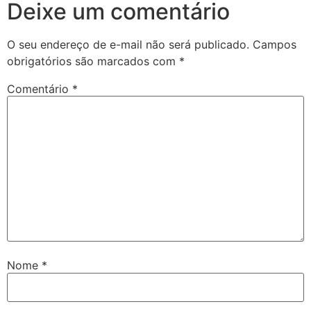
Deixe um comentário
O seu endereço de e-mail não será publicado.
Campos
obrigatórios são marcados com
*
Comentário
*
Nome
*