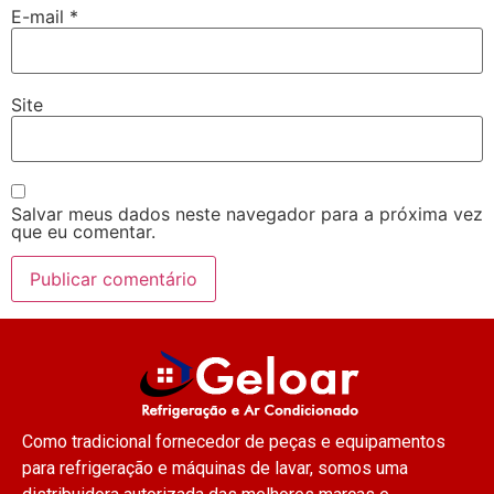
E-mail
*
Site
Salvar meus dados neste navegador para a próxima vez
que eu comentar.
Como tradicional fornecedor de peças e equipamentos
para refrigeração e máquinas de lavar, somos uma