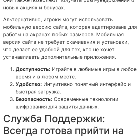
новых акциях и бонусах.
Альтернативно, игроки могут использовать
мобильную версию сайта, которая адаптирована для
работы на экранах любых размеров. Мобильная
версия сайта не требует скачивания и установки,
что делает ее удобной для тех, кто не хочет
устанавливать дополнительные приложения.
Доступность:
Играйте в любимые игры в любое
время и в любом месте.
Удобство:
Интуитивно понятный интерфейс и
быстрая загрузка.
Безопасность:
Современные технологии
шифрования для защиты данных.
Служба Поддержки:
Всегда готова прийти на