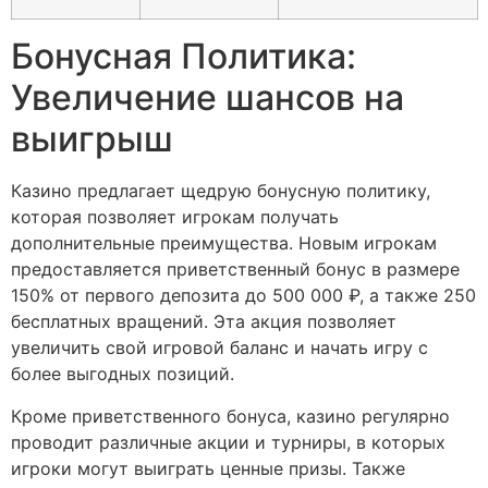
Бонусная Политика:
Увеличение шансов на
выигрыш
Казино предлагает щедрую бонусную политику,
которая позволяет игрокам получать
дополнительные преимущества. Новым игрокам
предоставляется приветственный бонус в размере
150% от первого депозита до 500 000 ₽, а также 250
бесплатных вращений. Эта акция позволяет
увеличить свой игровой баланс и начать игру с
более выгодных позиций.
Кроме приветственного бонуса, казино регулярно
проводит различные акции и турниры, в которых
игроки могут выиграть ценные призы. Также