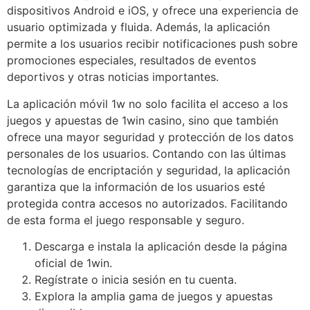
dispositivos Android e iOS, y ofrece una experiencia de
usuario optimizada y fluida. Además, la aplicación
permite a los usuarios recibir notificaciones push sobre
promociones especiales, resultados de eventos
deportivos y otras noticias importantes.
La aplicación móvil 1w no solo facilita el acceso a los
juegos y apuestas de 1win casino, sino que también
ofrece una mayor seguridad y protección de los datos
personales de los usuarios. Contando con las últimas
tecnologías de encriptación y seguridad, la aplicación
garantiza que la información de los usuarios esté
protegida contra accesos no autorizados. Facilitando
de esta forma el juego responsable y seguro.
Descarga e instala la aplicación desde la página
oficial de 1win.
Regístrate o inicia sesión en tu cuenta.
Explora la amplia gama de juegos y apuestas