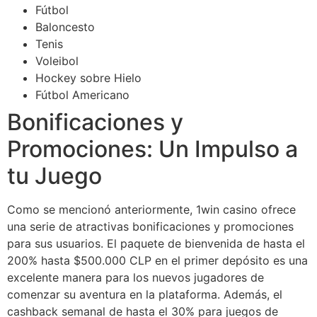
Fútbol
Baloncesto
Tenis
Voleibol
Hockey sobre Hielo
Fútbol Americano
Bonificaciones y
Promociones: Un Impulso a
tu Juego
Como se mencionó anteriormente, 1win casino ofrece
una serie de atractivas bonificaciones y promociones
para sus usuarios. El paquete de bienvenida de hasta el
200% hasta $500.000 CLP en el primer depósito es una
excelente manera para los nuevos jugadores de
comenzar su aventura en la plataforma. Además, el
cashback semanal de hasta el 30% para juegos de