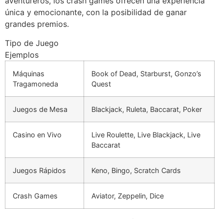
aventureros, los crash games ofrecen una experiencia
única y emocionante, con la posibilidad de ganar
grandes premios.
Tipo de Juego
Ejemplos
Máquinas
Book of Dead, Starburst, Gonzo’s
Tragamoneda
Quest
Juegos de Mesa
Blackjack, Ruleta, Baccarat, Poker
Casino en Vivo
Live Roulette, Live Blackjack, Live
Baccarat
Juegos Rápidos
Keno, Bingo, Scratch Cards
Crash Games
Aviator, Zeppelin, Dice