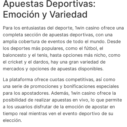
Apuestas Deportivas:
Emoción y Variedad
Para los entusiastas del deporte, 1win casino ofrece una
completa sección de apuestas deportivas, con una
amplia cobertura de eventos de todo el mundo. Desde
los deportes más populares, como el fútbol, el
baloncesto y el tenis, hasta opciones más nicho, como
el cricket y el dardos, hay una gran variedad de
mercados y opciones de apuestas disponibles.
La plataforma ofrece cuotas competitivas, así como
una serie de promociones y bonificaciones especiales
para los apostadores. Además, 1win casino ofrece la
posibilidad de realizar apuestas en vivo, lo que permite
a los usuarios disfrutar de la emoción de apostar en
tiempo real mientras ven el evento deportivo de su
elección.