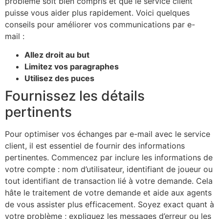
problème soit bien compris et que le service client
puisse vous aider plus rapidement. Voici quelques
conseils pour améliorer vos communications par e-
mail :
Allez droit au but
Limitez vos paragraphes
Utilisez des puces
Fournissez les détails
pertinents
Pour optimiser vos échanges par e-mail avec le service
client, il est essentiel de fournir des informations
pertinentes. Commencez par inclure les informations de
votre compte : nom d’utilisateur, identifiant de joueur ou
tout identifiant de transaction lié à votre demande. Cela
hâte le traitement de votre demande et aide aux agents
de vous assister plus efficacement. Soyez exact quant à
votre problème ; expliquez les messages d’erreur ou les