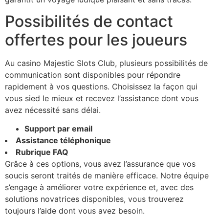
Possibilités de contact
offertes pour les joueurs
Au casino Majestic Slots Club, plusieurs possibilités de
communication sont disponibles pour répondre
rapidement à vos questions. Choisissez la façon qui
vous sied le mieux et recevez l’assistance dont vous
avez nécessité sans délai.
Support par email
Assistance téléphonique
Rubrique FAQ
Grâce à ces options, vous avez l’assurance que vos
soucis seront traités de manière efficace. Notre équipe
s’engage à améliorer votre expérience et, avec des
solutions novatrices disponibles, vous trouverez
toujours l’aide dont vous avez besoin.