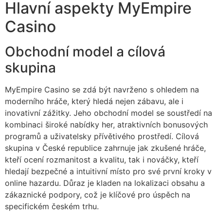
Hlavní aspekty MyEmpire
Casino
Obchodní model a cílová
skupina
MyEmpire Casino se zdá být navrženo s ohledem na
moderního hráče, který hledá nejen zábavu, ale i
inovativní zážitky. Jeho obchodní model se soustředí na
kombinaci široké nabídky her, atraktivních bonusových
programů a uživatelsky přívětivého prostředí. Cílová
skupina v České republice zahrnuje jak zkušené hráče,
kteří ocení rozmanitost a kvalitu, tak i nováčky, kteří
hledají bezpečné a intuitivní místo pro své první kroky v
online hazardu. Důraz je kladen na lokalizaci obsahu a
zákaznické podpory, což je klíčové pro úspěch na
specifickém českém trhu.