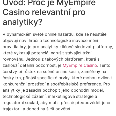
Úvod: Proč je MyEmpire
Casino relevantní pro
analytiky?
V dynamickém světě online hazardu, kde se neustále
objevují noví hráči a technologické inovace mění
pravidla hry, je pro analytiky klíčové sledovat platformy,
které vykazují potenciál narušit stávající tržní
rovnováhu. Jednou z takových platforem, která si
zaslouží detailní pozornost, je
MyEmpire Casino
. Tento
čerstvý přírůstek na scéně online kasin, zaměřený na
český trh, přináší specifické prvky, které mohou ovlivnit
konkurenční prostředí a spotřebitelské preference. Pro
analytiky je zásadní pochopit jeho obchodní model,
technologické zázemí, marketingové strategie a
regulatorní soulad, aby mohli přesně předpovědět jeho
trajektorii a dopad na širší odvětví.