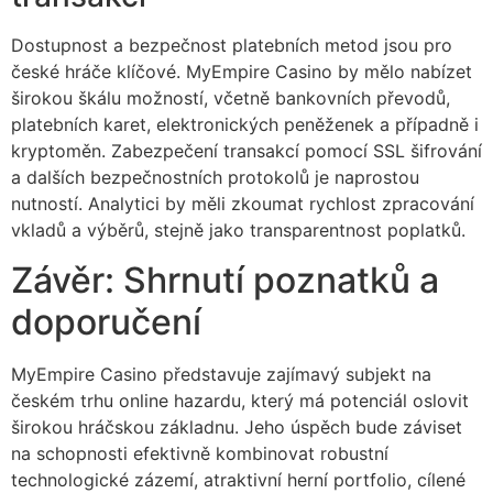
Dostupnost a bezpečnost platebních metod jsou pro
české hráče klíčové. MyEmpire Casino by mělo nabízet
širokou škálu možností, včetně bankovních převodů,
platebních karet, elektronických peněženek a případně i
kryptoměn. Zabezpečení transakcí pomocí SSL šifrování
a dalších bezpečnostních protokolů je naprostou
nutností. Analytici by měli zkoumat rychlost zpracování
vkladů a výběrů, stejně jako transparentnost poplatků.
Závěr: Shrnutí poznatků a
doporučení
MyEmpire Casino představuje zajímavý subjekt na
českém trhu online hazardu, který má potenciál oslovit
širokou hráčskou základnu. Jeho úspěch bude záviset
na schopnosti efektivně kombinovat robustní
technologické zázemí, atraktivní herní portfolio, cílené