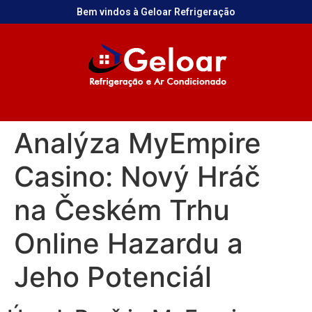
Bem vindos à Geloar Refrigeração
Analýza MyEmpire
Casino: Nový Hráč
na Českém Trhu
Online Hazardu a
Jeho Potenciál