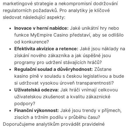
marketingové strategie a nekompromisní dodržování
regulatorních požadavků. Pro analytiky je klíčové
sledovat následující aspekty:
Inovace v herní nabídce:
Jaké unikátní hry nebo
funkce MyEmpire Casino představí, aby se odlišilo
od konkurence?
Efektivita akvizice a retence:
Jaké jsou náklady na
získání nového zákazníka a jak úspěšné jsou
programy pro udržení stávajících hráčů?
Regulační soulad a důvěryhodnost:
Zůstane
kasino plně v souladu s českou legislativou a bude
si udržovat vysokou úroveň transparentnosti?
Uživatelská odezva:
Jak hráči vnímají celkovou
uživatelskou zkušenost a kvalitu zákaznické
podpory?
Finanční výkonnost:
Jaké jsou trendy v příjmech,
ziscích a tržním podílu v průběhu času?
Doporučujeme analytikům provádět pravidelné