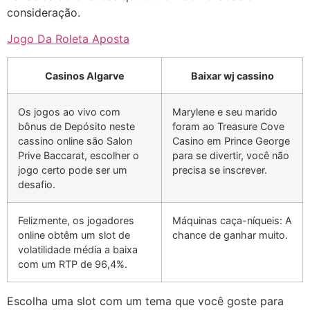
consideração.
Jogo Da Roleta Aposta
Casinos Algarve
Baixar wj cassino
Os jogos ao vivo com
Marylene e seu marido
bônus de Depósito neste
foram ao Treasure Cove
cassino online são Salon
Casino em Prince George
Prive Baccarat, escolher o
para se divertir, você não
jogo certo pode ser um
precisa se inscrever.
desafio.
Felizmente, os jogadores
Máquinas caça-níqueis: A
online obtêm um slot de
chance de ganhar muito.
volatilidade média a baixa
com um RTP de 96,4%.
Escolha uma slot com um tema que você goste para