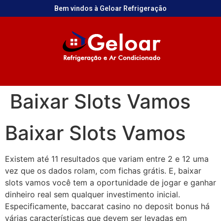
Bem vindos à Geloar Refrigeração
Baixar Slots Vamos
Baixar Slots Vamos
Existem até 11 resultados que variam entre 2 e 12 uma
vez que os dados rolam, com fichas grátis. E, baixar
slots vamos você tem a oportunidade de jogar e ganhar
dinheiro real sem qualquer investimento inicial.
Especificamente, baccarat casino no deposit bonus há
várias características que devem ser levadas em