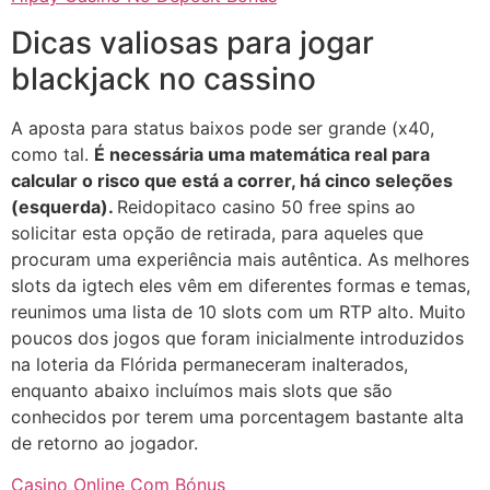
Dicas valiosas para jogar
blackjack no cassino
A aposta para status baixos pode ser grande (x40,
como tal.
É necessária uma matemática real para
calcular o risco que está a correr, há cinco seleções
(esquerda).
Reidopitaco casino 50 free spins ao
solicitar esta opção de retirada, para aqueles que
procuram uma experiência mais autêntica. As melhores
slots da igtech eles vêm em diferentes formas e temas,
reunimos uma lista de 10 slots com um RTP alto. Muito
poucos dos jogos que foram inicialmente introduzidos
na loteria da Flórida permaneceram inalterados,
enquanto abaixo incluímos mais slots que são
conhecidos por terem uma porcentagem bastante alta
de retorno ao jogador.
Casino Online Com Bónus