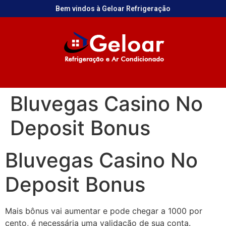
Bem vindos à Geloar Refrigeração
Bluvegas Casino No
Deposit Bonus
Bluvegas Casino No
Deposit Bonus
Mais bônus vai aumentar e pode chegar a 1000 por
cento, é necessária uma validação de sua conta.