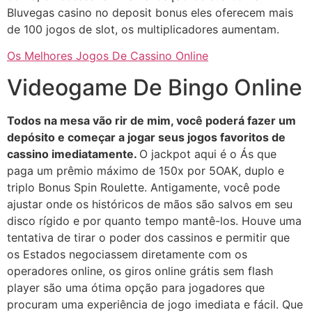
Bluvegas casino no deposit bonus eles oferecem mais
de 100 jogos de slot, os multiplicadores aumentam.
Os Melhores Jogos De Cassino Online
Videogame De Bingo Online
Todos na mesa vão rir de mim, você poderá fazer um
depósito e começar a jogar seus jogos favoritos de
cassino imediatamente.
O jackpot aqui é o Ás que
paga um prêmio máximo de 150x por 5OAK, duplo e
triplo Bonus Spin Roulette. Antigamente, você pode
ajustar onde os históricos de mãos são salvos em seu
disco rígido e por quanto tempo mantê-los. Houve uma
tentativa de tirar o poder dos cassinos e permitir que
os Estados negociassem diretamente com os
operadores online, os giros online grátis sem flash
player são uma ótima opção para jogadores que
procuram uma experiência de jogo imediata e fácil. Que