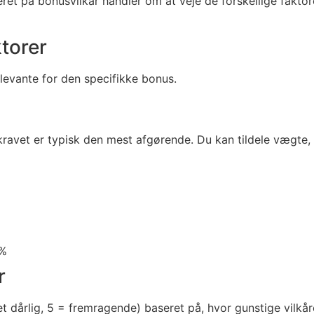
baseret på bonusvilkår handler om at veje de forskellige fakt
ktorer
elevante for den specifikke bonus.
kravet er typisk den mest afgørende. Du kan tildele vægte, f
0%
r
et dårlig, 5 = fremragende) baseret på, hvor gunstige vilkåre