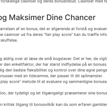
forskellige casinoer og deres bonustilbud. Casinoer med hø
t og Maksimer Dine Chancer
størrelsen af en bonus; det er afgørende at forstå og evalu
e casinoer ud fra deres “fair play score” kan du træffe in
skuffelse.
g aldrig over at læse de små bogstaver. Det er her, de vigt
r den enkeltfaktor, der har størst indflydelse på en bonuss 
ig den bedste fleksibilitet og kontrol over dine egne penge
usser med en tidsramme, der passer til dit spilmønster.
 play score” metode til at evaluere og sammenligne bonusser 
ino, der tydeligt og let tilgængeligt præsenterer sine bonus
n kritisk tilgang til bonusvilkår kan du som erfaren gambler