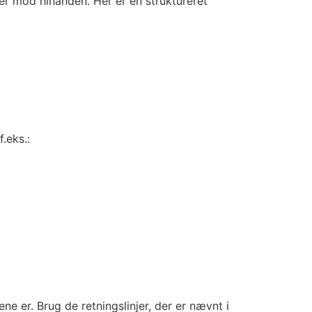
orer mod hinanden. Her er en struktureret
.eks.:
ne er. Brug de retningslinjer, der er nævnt i