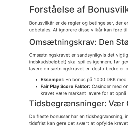
Forståelse af Bonusvil
Bonusvilkår er de regler og betingelser, der 
udbetales. At ignorere disse vilkår kan føre t
Omsætningskrav: Den Stø
Omsætningskravet er sandsynligvis det vigti
indskudsbeløbet) skal spilles igennem, før g
lavere omsætningskravet er, desto bedre er 
Eksempel:
En bonus på 1.000 DKK med et
Fair Play Score Faktor:
Casinoer med oms
kravet være markant lavere for at opnå
Tidsbegrænsninger: Vær
De fleste bonusser har en tidsbegrænsning, in
tidsfrist kan gøre det svært at opfylde kravet,