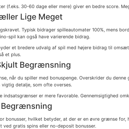
er (f.eks. 30-60 dage eller mere) giver en bedre score. Mege
Tæller Lige Meget
ingskravet. Typisk bidrager spilleautomater 100%, mens bor
asino-spil kan også have varierende bidrag.
byder et bredere udvalg af spil med højere bidrag til omsæt
å et plus.
Skjult Begrænsning
e, når du spiller med bonuspenge. Overskrider du denne g
 vigtig detalje, som ofte overses.
 indsatsgrænser er mere favorable. Gennemsigtighed omkr
de Begrænsning
or bonusser, hvilket betyder, at der er en øvre grænse for
t ved gratis spins eller no-deposit bonusser.