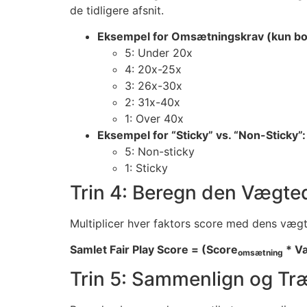
de tidligere afsnit.
Eksempel for Omsætningskrav (kun bo
5: Under 20x
4: 20x-25x
3: 26x-30x
2: 31x-40x
1: Over 40x
Eksempel for “Sticky” vs. “Non-Sticky”:
5: Non-sticky
1: Sticky
Trin 4: Beregn den Vægte
Multiplicer hver faktors score med dens vægt 
Samlet Fair Play Score = (Score
* V
omsætning
Trin 5: Sammenlign og Tr