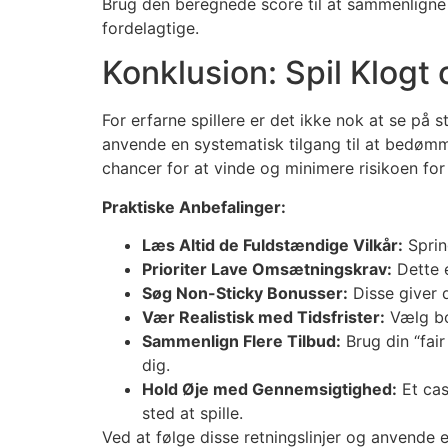
Brug den beregnede score til at sammenligne 
fordelagtige.
Konklusion: Spil Klog
For erfarne spillere er det ikke nok at se på 
anvende en systematisk tilgang til at bedømm
chancer for at vinde og minimere risikoen for 
Praktiske Anbefalinger:
Læs Altid de Fuldstændige Vilkår:
Sprin
Prioriter Lave Omsætningskrav:
Dette e
Søg Non-Sticky Bonusser:
Disse giver d
Vær Realistisk med Tidsfrister:
Vælg bon
Sammenlign Flere Tilbud:
Brug din “fair
dig.
Hold Øje med Gennemsigtighed:
Et cas
sted at spille.
Ved at følge disse retningslinjer og anvende e