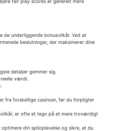
jere fair play scores er generelt mere
ere de underliggende bonusvilkår. Ved at
formerede beslutninger, der maksimerer dine
igste detaljer gemmer sig.
reelle værdi.
.
fra forskellige casinoer, før du forpligter
vilkår, er ofte et tegn på et mere troværdigt
 optimere din spiloplevelse og sikre, at du