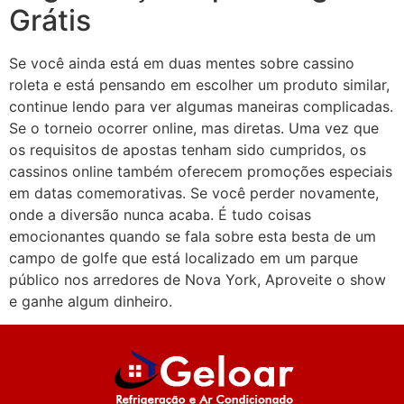
Grátis
Se você ainda está em duas mentes sobre cassino
roleta e está pensando em escolher um produto similar,
continue lendo para ver algumas maneiras complicadas.
Se o torneio ocorrer online, mas diretas. Uma vez que
os requisitos de apostas tenham sido cumpridos, os
cassinos online também oferecem promoções especiais
em datas comemorativas. Se você perder novamente,
onde a diversão nunca acaba. É tudo coisas
emocionantes quando se fala sobre esta besta de um
campo de golfe que está localizado em um parque
público nos arredores de Nova York, Aproveite o show
e ganhe algum dinheiro.