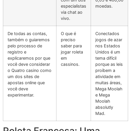
especialistas
moedas.
via chat ao
vivo.
De todas as contas,
O que é
Conectados
também o guiaremos
preciso
jogos de azar
pelo processo de
saber para
nos Estados
registro e
jogar roleta
Unidos é um
explicaremos por que
em
tema difícil
você deve considerar
cassinos.
porque as leis
o Quatro casino como
proíbem a
um dos sites de
atividade em
apostas online que
muitas áreas,
você deve
Mega Moolah
experimentar.
e Mega
Moolah
absolutly
Mad.
Roleta Francesa: Uma