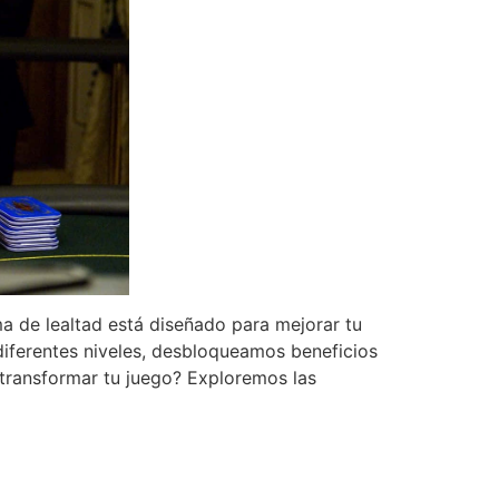
a de lealtad está diseñado para mejorar tu
iferentes niveles, desbloqueamos beneficios
transformar tu juego? Exploremos las