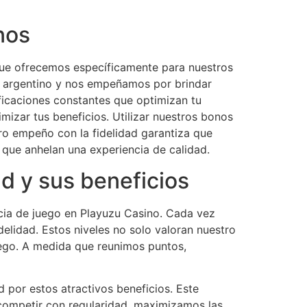
nos
 que ofrecemos específicamente para nuestros
o argentino y nos empeñamos por brindar
ficaciones constantes que optimizan tu
mizar tus beneficios. Utilizar nuestros bonos
ro empeño con la fidelidad garantiza que
 que anhelan una experiencia de calidad.
d y sus beneficios
ia de juego en Playuzu Casino. Cada vez
elidad. Estos niveles no solo valoran nuestro
ego. A medida que reunimos puntos,
d por estos atractivos beneficios. Este
y competir con regularidad, maximizamos las