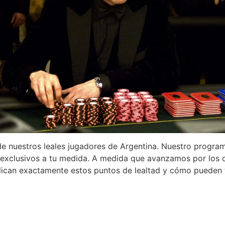
e nuestros leales jugadores de Argentina. Nuestro program
exclusivos a tu medida. A medida que avanzamos por los d
plican exactamente estos puntos de lealtad y cómo pueden 