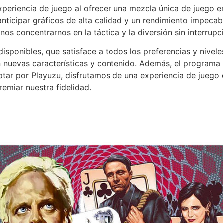
experiencia de juego al ofrecer una mezcla única de juego
ticipar gráficos de alta calidad y un rendimiento impecabl
onos concentrarnos en la táctica y la diversión sin interrupc
sponibles, que satisface a todos los preferencias y nivele
nuevas características y contenido. Además, el programa 
ptar por Playuzu, disfrutamos de una experiencia de juego 
remiar nuestra fidelidad.