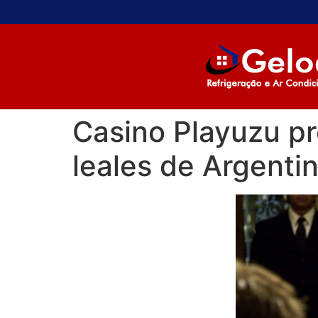
Casino Playuzu p
leales de Argenti