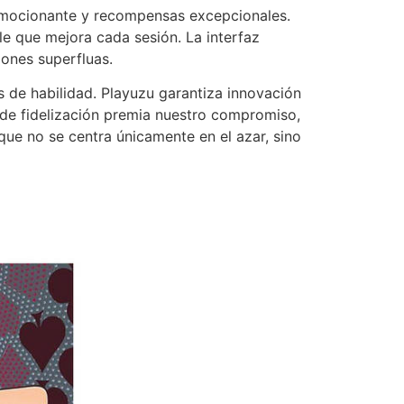
 emocionante y recompensas excepcionales.
e que mejora cada sesión. La interfaz
iones superfluas.
s de habilidad. Playuzu garantiza innovación
de fidelización premia nuestro compromiso,
que no se centra únicamente en el azar, sino