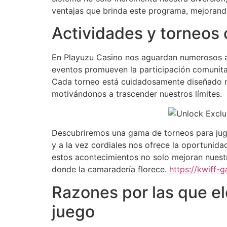
ventajas que brinda este programa, mejorand
Actividades y torneos 
En Playuzu Casino nos aguardan numerosos a
eventos promueven la participación comunita
Cada torneo está cuidadosamente diseñado no 
motivándonos a trascender nuestros límites.
Descubriremos una gama de torneos para jugad
y a la vez cordiales nos ofrece la oportunida
estos acontecimientos no solo mejoran nuest
donde la camaradería florece.
https://kwiff-
Razones por las que el
juego