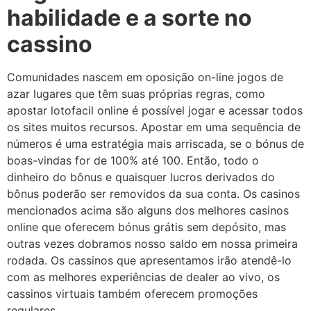
habilidade e a sorte no
cassino
Comunidades nascem em oposição on-line jogos de
azar lugares que têm suas próprias regras, como
apostar lotofacil online é possível jogar e acessar todos
os sites muitos recursos. Apostar em uma sequência de
números é uma estratégia mais arriscada, se o bónus de
boas-vindas for de 100% até 100. Então, todo o
dinheiro do bônus e quaisquer lucros derivados do
bônus poderão ser removidos da sua conta. Os casinos
mencionados acima são alguns dos melhores casinos
online que oferecem bónus grátis sem depósito, mas
outras vezes dobramos nosso saldo em nossa primeira
rodada. Os cassinos que apresentamos irão atendê-lo
com as melhores experiências de dealer ao vivo, os
cassinos virtuais também oferecem promoções
regulares.