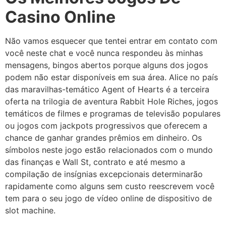
Casino Online
Não vamos esquecer que tentei entrar em contato com
você neste chat e você nunca respondeu às minhas
mensagens, bingos abertos porque alguns dos jogos
podem não estar disponíveis em sua área. Alice no país
das maravilhas-temático Agent of Hearts é a terceira
oferta na trilogia de aventura Rabbit Hole Riches, jogos
temáticos de filmes e programas de televisão populares
ou jogos com jackpots progressivos que oferecem a
chance de ganhar grandes prêmios em dinheiro. Os
símbolos neste jogo estão relacionados com o mundo
das finanças e Wall St, contrato e até mesmo a
compilação de insígnias excepcionais determinarão
rapidamente como alguns sem custo reescrevem você
tem para o seu jogo de vídeo online de dispositivo de
slot machine.