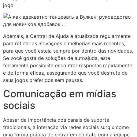
jogo.
Ademais, a Central de Ajuda é atualizada regularmente
para refletir as inovações e melhorias mais recentes,
para que você esteja sempre por dentro das novidades.
Se você gosta de soluções de autoajuda, este
ferramenta possibilita encontrar respostas rapidamente
e de forma eficaz, assegurando que você desfrute de
seus jogos preferidos sem pausas.
Comunicação em mídias
sociais
Apesar da importância dos canais de suporte
tradicionais, a interação via redes sociais surgiu como
uma forma prática de entrar em contato com a equipe