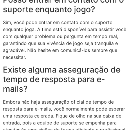
suporte enquanto jogo?
Sim, você pode entrar em contato com o suporte
enquanto joga. A time está disponível para assistir você
com qualquer problema ou pergunta em tempo real,
garantindo que sua vivência de jogo seja tranquila e
agradável. Não hesite em comunicá-los sempre que
necessitar.
Existe alguma asseguração de
tempo de resposta para e-
mails?
Embora não haja asseguração oficial de tempo de
resposta para e-mails, você normalmente pode esperar
uma resposta celerada. Fique de olho na sua caixa de
entrada, pois a equipe de suporte se empenha para
atender às requisições de forma eficiente e profissional.