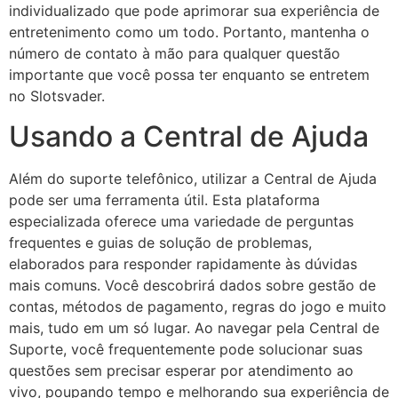
individualizado que pode aprimorar sua experiência de
entretenimento como um todo. Portanto, mantenha o
número de contato à mão para qualquer questão
importante que você possa ter enquanto se entretem
no Slotsvader.
Usando a Central de Ajuda
Além do suporte telefônico, utilizar a Central de Ajuda
pode ser uma ferramenta útil. Esta plataforma
especializada oferece uma variedade de perguntas
frequentes e guias de solução de problemas,
elaborados para responder rapidamente às dúvidas
mais comuns. Você descobrirá dados sobre gestão de
contas, métodos de pagamento, regras do jogo e muito
mais, tudo em um só lugar. Ao navegar pela Central de
Suporte, você frequentemente pode solucionar suas
questões sem precisar esperar por atendimento ao
vivo, poupando tempo e melhorando sua experiência de