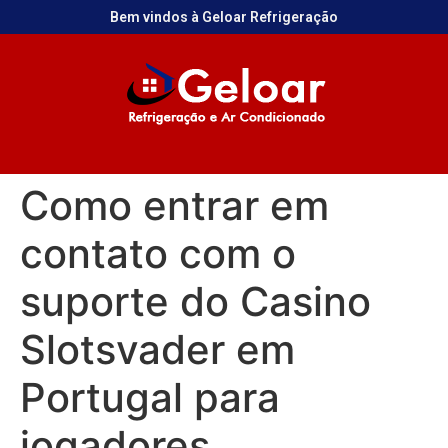
Bem vindos à Geloar Refrigeração
Como entrar em
contato com o
suporte do Casino
Slotsvader em
Portugal para
jogadores