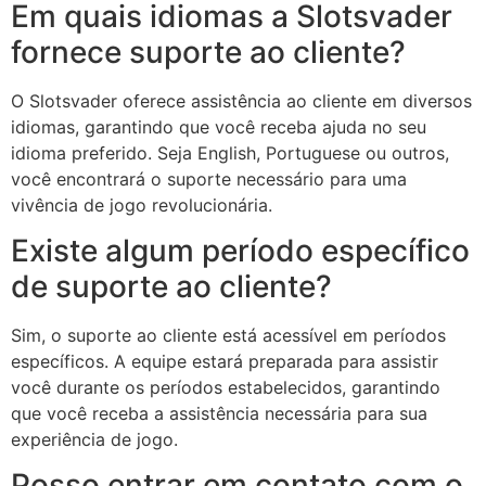
Em quais idiomas a Slotsvader
fornece suporte ao cliente?
O Slotsvader oferece assistência ao cliente em diversos
idiomas, garantindo que você receba ajuda no seu
idioma preferido. Seja English, Portuguese ou outros,
você encontrará o suporte necessário para uma
vivência de jogo revolucionária.
Existe algum período específico
de suporte ao cliente?
Sim, o suporte ao cliente está acessível em períodos
específicos. A equipe estará preparada para assistir
você durante os períodos estabelecidos, garantindo
que você receba a assistência necessária para sua
experiência de jogo.
Posso entrar em contato com o