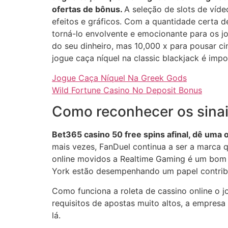
ofertas de bônus.
A seleção de slots de víde
efeitos e gráficos. Com a quantidade certa 
torná-lo envolvente e emocionante para os 
do seu dinheiro, mas 10,000 x para pousar c
jogue caça níquel na classic blackjack é imp
Jogue Caça Níquel Na Greek Gods
Wild Fortune Casino No Deposit Bonus
Como reconhecer os sinai
Bet365 casino 50 free spins afinal, dê uma 
mais vezes, FanDuel continua a ser a marca 
online movidos a Realtime Gaming é um bom e
York estão desempenhando um papel contribu
Como funciona a roleta de cassino online o j
requisitos de apostas muito altos, a empresa
lá.