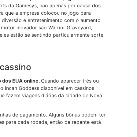
 slots da Gamesys, não apenas por causa dos
ica que a empresa colocou no jogo para
r diversão e entretenimento com o aumento
e motor inovador são Warrior Graveyard,
les estão se sentindo particularmente sorte.
 cassino
s dos EUA online.
Quando aparecer três ou
eo Incan Goddess disponível em cassinos
ue fazem viagens diárias da cidade de Nova
 linhas de pagamento. Alguns bônus podem ter
les para cada rodada, então de repente está