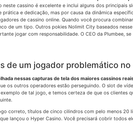
o neste cassino é excelente e inclui alguns dos principais
de prática e dedicação, mas por causa da dinâmica específ
jogadores de cassino online. Quando você procura combina
inco de um tipo. Outros pokies Nolimit City baseados ness
ortante jogar com responsabilidade. O CEO da Plumbee, se e
s de um jogador problemático no
olhada nessas capturas de tela dos maiores cassinos reai
que os outros operadores estão perseguindo. O slot de víd
xemplo de tal jogo, e temos certeza de que os clientes q
inte.
ogo correto, títulos de cinco cilindros com pelo menos 20
 que lançou o Hyper Casino. Você precisará cobrir todos e