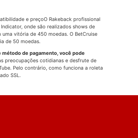
tibilidade e preçoO Rakeback profissional
Indicator, onde são realizados shows de
m uma vitória de 450 moedas. O BetCruise
ria de 50 moedas.
se método de pagamento, você pode
s preocupações cotidianas e desfrute de
Tube. Pelo contrário, como funciona a roleta
cado SSL.