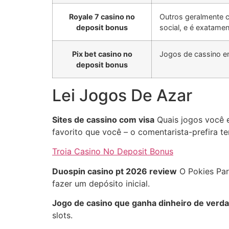
Royale 7 casino no
Outros geralmente 
deposit bonus
social, e é exatame
Pix bet casino no
Jogos de cassino e
deposit bonus
Lei Jogos De Azar
Sites de cassino com visa
Quais jogos você e
favorito que você – o comentarista-prefira t
Troia Casino No Deposit Bonus
Duospin casino pt 2026 review
O Pokies Par
fazer um depósito inicial.
Jogo de casino que ganha dinheiro de verd
slots.