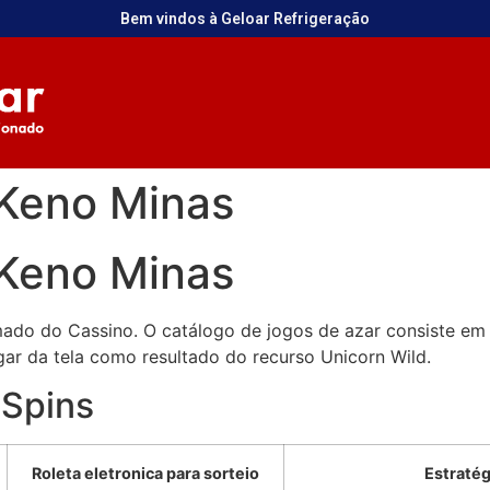
Bem vindos à Geloar Refrigeração
Keno Minas
Keno Minas
ado do Cassino. O catálogo de jogos de azar consiste em 
gar da tela como resultado do recurso Unicorn Wild.
 Spins
Roleta eletronica para sorteio
Estratég