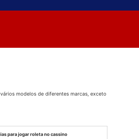
vários modelos de diferentes marcas, exceto
ias para jogar roleta no cassino