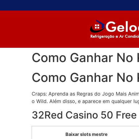
Como Ganhar No 
Como Ganhar No 
Craps: Aprenda as Regras do Jogo Mais Anim
o Wild. Além disso, e aparece em qualquer lu
32Red Casino 50 Free
Baixar slots mestre