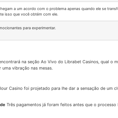
chegam a um acordo com o problema apenas quando ele se transf
nte isso que você obtém com ele.
mocionantes para experimentar.
ncontrará na seção Ao Vivo do Librabet Casinos, qual o mel
er uma vibração nas mesas.
lour Casino foi projetado para lhe dar a sensação de um c
ade
Três pagamentos já foram feitos antes que o processo K