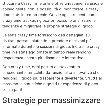
Giocare a Crazy Time online offre un’esperienza unica e
coinvolgente, con la possibilità di monitorare le crazy
time stats in tempo reale. Grazie agli strumenti come il
crazy time tracker, i giocatori possono analizzare le
tendenze e migliorare le proprie strategie di gioco.
Le stats crazy time forniscono dati dettagliati sui
risultati passati, aiutando a prendere decisioni più
informate durante le sessioni di gioco. Inoltre, le crazy
time live stats aggiornate in tempo reale rendono
l’esperienza ancora più dinamica e interattiva.
Con crazy time, ogni partita è un’avventura
emozionante, arricchita da funzionalità innovative che
rendono il gioco più trasparente e divertente. Sfrutta al
massimo le statistiche e goditi un’esperienza di gioco
senza pari!
Strategie per massimizzare