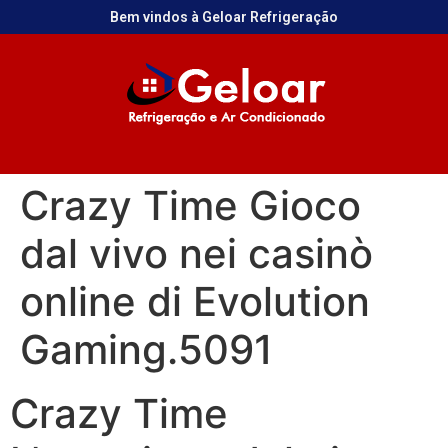
Bem vindos à Geloar Refrigeração
Crazy Time Gioco
dal vivo nei casinò
online di Evolution
Gaming.5091
Crazy Time