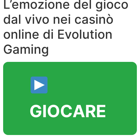
L’emozione del gioco
dal vivo nei casinò
online di Evolution
Gaming
GIOCARE