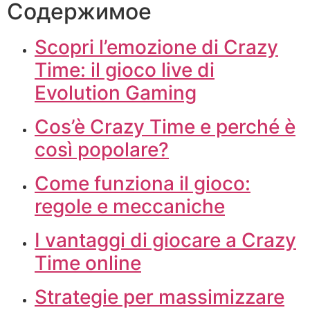
Содержимое
Scopri l’emozione di Crazy
Time: il gioco live di
Evolution Gaming
Cos’è Crazy Time e perché è
così popolare?
Come funziona il gioco:
regole e meccaniche
I vantaggi di giocare a Crazy
Time online
Strategie per massimizzare