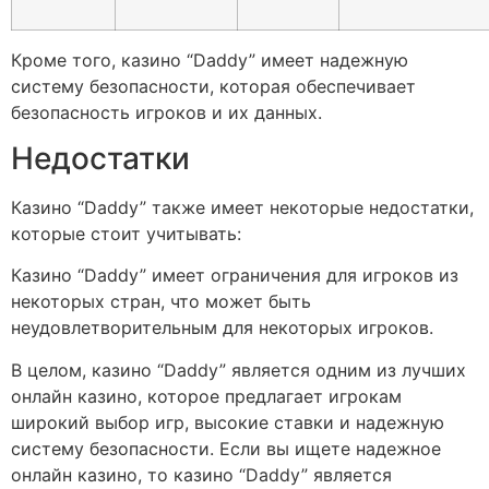
Кроме того, казино “Daddy” имеет надежную
систему безопасности, которая обеспечивает
безопасность игроков и их данных.
Недостатки
Казино “Daddy” также имеет некоторые недостатки,
которые стоит учитывать:
Казино “Daddy” имеет ограничения для игроков из
некоторых стран, что может быть
неудовлетворительным для некоторых игроков.
В целом, казино “Daddy” является одним из лучших
онлайн казино, которое предлагает игрокам
широкий выбор игр, высокие ставки и надежную
систему безопасности. Если вы ищете надежное
онлайн казино, то казино “Daddy” является