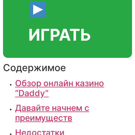
ИГРАТЬ
Содержимое
Обзор онлайн казино
“Daddy”
Давайте начнем с
преимуществ
Недостатки