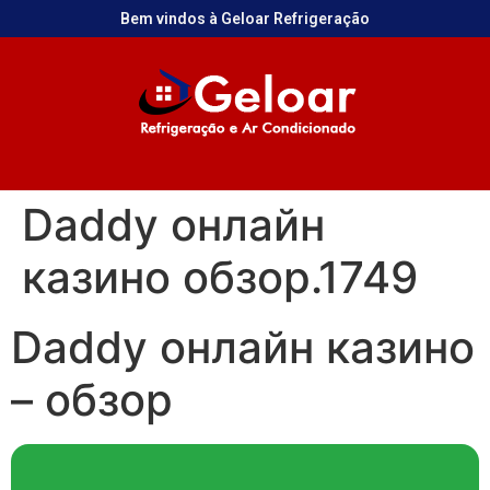
Bem vindos à Geloar Refrigeração
Daddy онлайн
казино обзор.1749
Daddy онлайн казино
– обзор