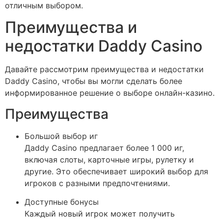
отличным выбором.
Преимущества и
недостатки Daddy Casino
Давайте рассмотрим преимущества и недостатки
Daddy Casino, чтобы вы могли сделать более
информированное решение о выборе онлайн-казино.
Преимущества
Большой выбор иг
Дaddy Casino предлагает более 1 000 иг,
включая слоты, карточные игры, рулетку и
другие. Это обеспечивает широкий выбор для
игроков с разными предпочтениями.
Доступные бонусы
Каждый новый игрок может получить