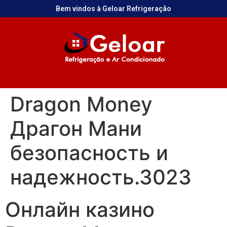
Bem vindos à Geloar Refrigeração
Dragon Money
Драгон Мани
безопасность и
надежность.3023
Онлайн казино