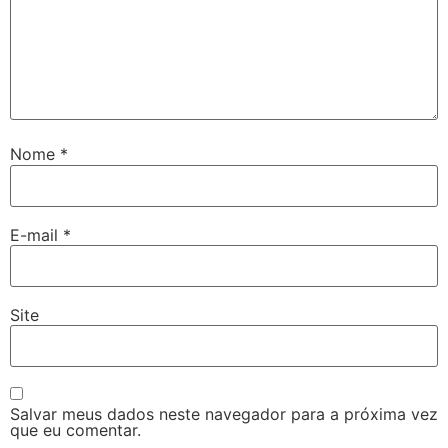
Nome
*
E-mail
*
Site
Salvar meus dados neste navegador para a próxima vez
que eu comentar.