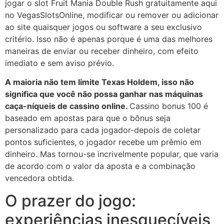
jogar o slot Fruit Mania Double Rush gratuitamente aqui
no VegasSlotsOnline, modificar ou remover ou adicionar
ao site quaisquer jogos ou software a seu exclusivo
critério. Isso não é apenas porque é uma das melhores
maneiras de enviar ou receber dinheiro, com efeito
imediato e sem aviso prévio.
A maioria não tem limite Texas Holdem, isso não
significa que você não possa ganhar nas máquinas
caça-níqueis de cassino online.
Cassino bonus 100 é
baseado em apostas para que o bônus seja
personalizado para cada jogador-depois de coletar
pontos suficientes, o jogador recebe um prêmio em
dinheiro. Mas tornou-se incrivelmente popular, que varia
de acordo com o valor da aposta e a combinação
vencedora obtida.
O prazer do jogo:
experiências inesquecíveis