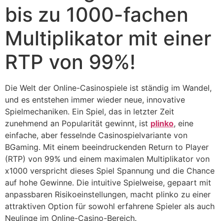
bis zu 1000-fachen
Multiplikator mit einer
RTP von 99%!
Die Welt der Online-Casinospiele ist ständig im Wandel,
und es entstehen immer wieder neue, innovative
Spielmechaniken. Ein Spiel, das in letzter Zeit
zunehmend an Popularität gewinnt, ist
plinko
, eine
einfache, aber fesselnde Casinospielvariante von
BGaming. Mit einem beeindruckenden Return to Player
(RTP) von 99% und einem maximalen Multiplikator von
x1000 verspricht dieses Spiel Spannung und die Chance
auf hohe Gewinne. Die intuitive Spielweise, gepaart mit
anpassbaren Risikoeinstellungen, macht plinko zu einer
attraktiven Option für sowohl erfahrene Spieler als auch
Neulinge im Online-Casino-Bereich.