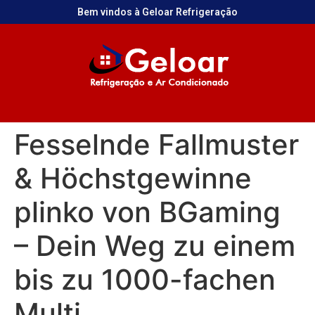
Bem vindos à Geloar Refrigeração
Fesselnde Fallmuster
& Höchstgewinne
plinko von BGaming
– Dein Weg zu einem
bis zu 1000-fachen
Multi