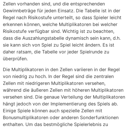
Zellen vorhanden sind, und die entsprechenden
Gewinnbeträge für jeden Einsatz. Die Tabelle ist in der
Regel nach Risikostufe unterteilt, so dass Spieler leicht
erkennen können, welche Multiplikatoren bei welcher
Risikostufe verfügbar sind. Wichtig ist zu beachten,
dass die Auszahlungstabelle dynamisch sein kann, d.h.
sie kann sich von Spiel zu Spiel leicht ändern. Es ist
daher ratsam, die Tabelle vor jeder Spielrunde zu
überprüfen.
Die Multiplikatoren in den Zellen variieren in der Regel
von niedrig zu hoch. In der Regel sind die zentralen
Zellen mit niedrigeren Multiplikatoren versehen,
während die äußeren Zellen mit höheren Multiplikatoren
versehen sind. Die genaue Verteilung der Multiplikatoren
hängt jedoch von der Implementierung des Spiels ab.
Einige Spiele können auch spezielle Zellen mit
Bonusmultiplikatoren oder anderen Sonderfunktionen
enthalten. Um das bestmögliche Spielerlebnis zu