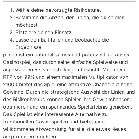
Wähle deine bevorzugte Risikostufe.
Bestimme die Anzahl der Linien, die du spielen
möchtest.
Platziere deinen Einsatz.
Lasse den Ball fallen und beobachte die
Ergebnisse!
plinko ist ein unterhaltsames und potenziell lukratives
Casinospiel, das durch seine einfache Spielweise und
anpassbaren Risikoeinstellungen besticht. Mit einem
RTP von 99% und einem maximalen Multiplikator von
x1000 bietet das Spiel eine attraktive Chance auf hohe
Gewinne. Durch die strategische Auswahl der Linien und
des Risikoniveaus können Spieler ihre Gewinnchancen
optimieren und ein spannendes Spielerlebnis genießen.
Das Spiel ist eine interessante Alternative zu
traditionellen Casinospielen und bietet eine
willkommene Abwechslung für alle, die etwas Neues
ausprobieren möchten.