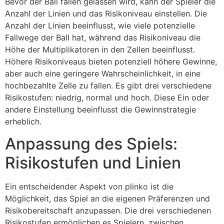
Bevor der Ball fallen gelassen wird, kann der Spieler die
Anzahl der Linien und das Risikoniveau einstellen. Die
Anzahl der Linien beeinflusst, wie viele potenzielle
Fallwege der Ball hat, während das Risikoniveau die
Höhe der Multiplikatoren in den Zellen beeinflusst.
Höhere Risikoniveaus bieten potenziell höhere Gewinne,
aber auch eine geringere Wahrscheinlichkeit, in eine
hochbezahlte Zelle zu fallen. Es gibt drei verschiedene
Risikostufen: niedrig, normal und hoch. Diese Ein oder
andere Einstellung beeinflusst die Gewinnstrategie
erheblich.
Anpassung des Spiels:
Risikostufen und Linien
Ein entscheidender Aspekt von plinko ist die
Möglichkeit, das Spiel an die eigenen Präferenzen und
Risikobereitschaft anzupassen. Die drei verschiedenen
Risikostufen ermöglichen es Spielern, zwischen