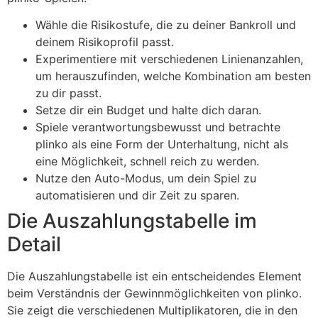
Wähle die Risikostufe, die zu deiner Bankroll und
deinem Risikoprofil passt.
Experimentiere mit verschiedenen Linienanzahlen,
um herauszufinden, welche Kombination am besten
zu dir passt.
Setze dir ein Budget und halte dich daran.
Spiele verantwortungsbewusst und betrachte
plinko als eine Form der Unterhaltung, nicht als
eine Möglichkeit, schnell reich zu werden.
Nutze den Auto-Modus, um dein Spiel zu
automatisieren und dir Zeit zu sparen.
Die Auszahlungstabelle im
Detail
Die Auszahlungstabelle ist ein entscheidendes Element
beim Verständnis der Gewinnmöglichkeiten von plinko.
Sie zeigt die verschiedenen Multiplikatoren, die in den