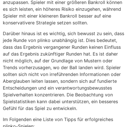
anzupassen. Spieler mit einer größeren Bankroll können
es sich leisten, ein höheres Risiko einzugehen, während
Spieler mit einer kleineren Bankroll besser auf eine
konservativere Strategie setzen sollten.
Darüber hinaus ist es wichtig, sich bewusst zu sein, dass
jede Runde von plinko unabhängig ist. Dies bedeutet,
dass das Ergebnis vergangener Runden keinen Einfluss
auf das Ergebnis zukünftiger Runden hat. Es ist daher
nicht möglich, auf der Grundlage von Mustern oder
Trends vorherzusagen, wo der Ball landen wird. Spieler
sollten sich nicht von irreführenden Informationen oder
Aberglauben leiten lassen, sondern sich auf fundierte
Entscheidungen und ein verantwortungsbewusstes
Spielverhalten konzentrieren. Die Beobachtung von
Spielstatistiken kann dabei unterstützen, ein besseres
Gefühl für das Spiel zu entwickeln.
Im Folgenden eine Liste von Tipps für erfolgreiches
plinko-Spielen: