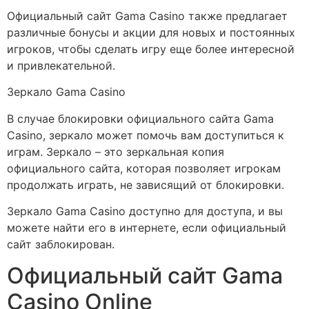
Официальный сайт Gama Casino также предлагает
различные бонусы и акции для новых и постоянных
игроков, чтобы сделать игру еще более интересной
и привлекательной.
Зеркало Gama Casino
В случае блокировки официального сайта Gama
Casino, зеркало может помочь вам доступиться к
играм. Зеркало – это зеркальная копия
официального сайта, которая позволяет игрокам
продолжать играть, не зависящий от блокировки.
Зеркало Gama Casino доступно для доступа, и вы
можете найти его в интернете, если официальный
сайт заблокирован.
Официальный сайт Gama
Casino Online