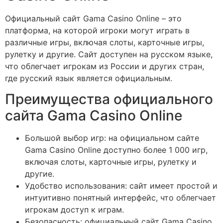
Официальный сайт Gama Casino Online – это
платформа, на которой игроки могут играть в
различные игры, включая слоты, карточные игры,
рулетку и другие. Сайт доступен на русском языке,
что облегчает игрокам из России и других стран,
где русский язык является официальным.
Преимущества официального
сайта Gama Casino Online
Большой выбор игр: на официальном сайте
Gama Casino Online доступно более 1 000 игр,
включая слоты, карточные игры, рулетку и
другие.
Удобство использования: сайт имеет простой и
интуитивно понятный интерфейс, что облегчает
игрокам доступ к играм.
Безопасность: официальный сайт Gama Casino