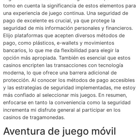
tomo en cuenta la significancia de estos elementos para
una experiencia de juego continua. Una seguridad de
pago de excelente es crucial, ya que protege la
seguridad de mis información personales y financieros.
Elijo plataformas que acepten diversos métodos de
pago, como plásticos, e-wallets y movimientos
bancarios, lo que me da flexibilidad para elegir la
opción más apropiada. También es esencial que estos
casinos encripten las transacciones con tecnología
moderna, lo que ofrece una barrera adicional de
protección. Al conocer los métodos de pago accesibles
y las estrategias de seguridad implementadas, me estoy
más confiado al seleccionar mis juegos. En resumen,
enfocarse en tanto la conveniencia como la seguridad
incrementa mi disfrute general al participar en los
casinos de tragamonedas.
Aventura de juego móvil