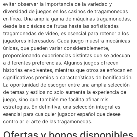
evitar observar la importancia de la variedad y
diversidad de juegos en los casinos de tragamonedas
en línea. Una amplia gama de máquinas tragamonedas,
desde las clásicas de frutas hasta las sofisticadas
tragamonedas de video, es esencial para retener a los
jugadores interesados. Cada juego muestra mecánicas
únicas, que pueden variar considerablemente,
proporcionando experiencias distintas que se adecuan
a diferentes preferencias. Algunos juegos ofrecen
historias envolventes, mientras que otros se enfocan en
significativos premios o características de bonificación.
La oportunidad de escoger entre una amplia selección
de temas y estilos no solo aumenta la experiencia de
juego, sino que también me facilita afinar mis
estrategias. En definitiva, una selección integral es
esencial para cualquier jugador español que desee
controlar el arte de las tragamonedas.
Ofertas y bonos disponibles