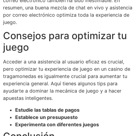
correo electrónico también ha sido inestimable. En
resumen, una buena mezcla de chat en vivo y asistencia
por correo electrónico optimiza toda la experiencia de
juego.
Consejos para optimizar tu
juego
Acceder a una asistencia al usuario eficaz es crucial,
pero optimizar tu experiencia de juego en un casino de
tragamonedas es igualmente crucial para aumentar tu
experiencia general. Aquí tienes algunos tips para
ayudarte a dominar la mecánica de juego y a hacer
apuestas inteligentes.
Estudie las tablas de pagos
Establece un presupuesto
Experimenta con diferentes juegos