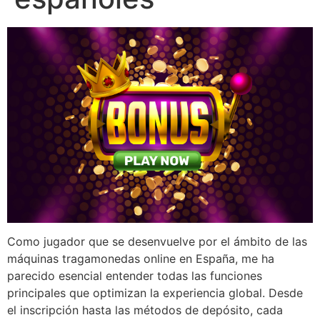
Como jugador que se desenvuelve por el ámbito de las
máquinas tragamonedas online en España, me ha
parecido esencial entender todas las funciones
principales que optimizan la experiencia global. Desde
el inscripción hasta las métodos de depósito, cada