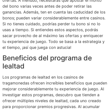
ofertas. A menudo, necesitarás que apostar el monto
del bono varias veces antes de poder retirar las
ganancias. Además, ten en cuenta las caducidad de los
bonos; pueden variar considerablemente entre casinos.
Si no tienes cuidado, podrías perder tu bono si no lo
usas a tiempo. Si entiendes estos aspectos, podrás
sacar provecho de al máximo las ofertas y enriquecer
tu experiencia de juego. Todo se basa a la estrategia y
el tiempo, ¡así que juega con astucia!
Beneficios del programa de
lealtad
Los programas de lealtad en los casinos de
tragamonedas ofrecen increíbles beneficios que pueden
mejorar considerablemente tu experiencia de juego. Al
investigar estos programas, descubro que tienden a
ofrecer múltiples niveles de lealtad, cada uno creado
para proporcionar premios progresivas. Al acumular