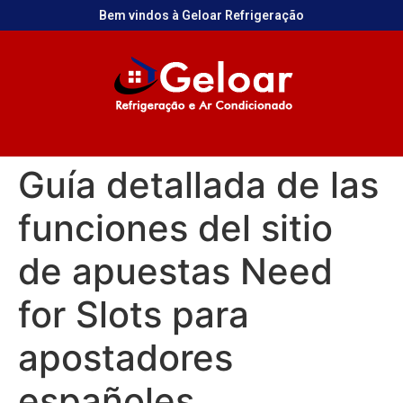
Bem vindos à Geloar Refrigeração
Guía detallada de las
funciones del sitio
de apuestas Need
for Slots para
apostadores
españoles