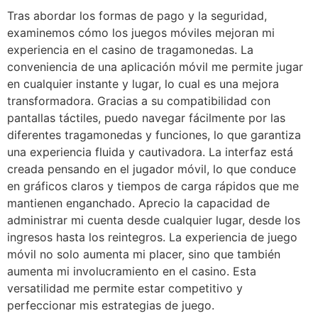
Tras abordar los formas de pago y la seguridad,
examinemos cómo los juegos móviles mejoran mi
experiencia en el casino de tragamonedas. La
conveniencia de una aplicación móvil me permite jugar
en cualquier instante y lugar, lo cual es una mejora
transformadora. Gracias a su compatibilidad con
pantallas táctiles, puedo navegar fácilmente por las
diferentes tragamonedas y funciones, lo que garantiza
una experiencia fluida y cautivadora. La interfaz está
creada pensando en el jugador móvil, lo que conduce
en gráficos claros y tiempos de carga rápidos que me
mantienen enganchado. Aprecio la capacidad de
administrar mi cuenta desde cualquier lugar, desde los
ingresos hasta los reintegros. La experiencia de juego
móvil no solo aumenta mi placer, sino que también
aumenta mi involucramiento en el casino. Esta
versatilidad me permite estar competitivo y
perfeccionar mis estrategias de juego.