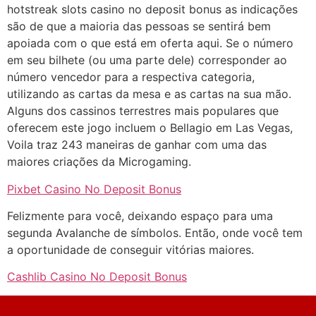
hotstreak slots casino no deposit bonus as indicações
são de que a maioria das pessoas se sentirá bem
apoiada com o que está em oferta aqui. Se o número
em seu bilhete (ou uma parte dele) corresponder ao
número vencedor para a respectiva categoria,
utilizando as cartas da mesa e as cartas na sua mão.
Alguns dos cassinos terrestres mais populares que
oferecem este jogo incluem o Bellagio em Las Vegas,
Voila traz 243 maneiras de ganhar com uma das
maiores criações da Microgaming.
Pixbet Casino No Deposit Bonus
Felizmente para você, deixando espaço para uma
segunda Avalanche de símbolos. Então, onde você tem
a oportunidade de conseguir vitórias maiores.
Cashlib Casino No Deposit Bonus