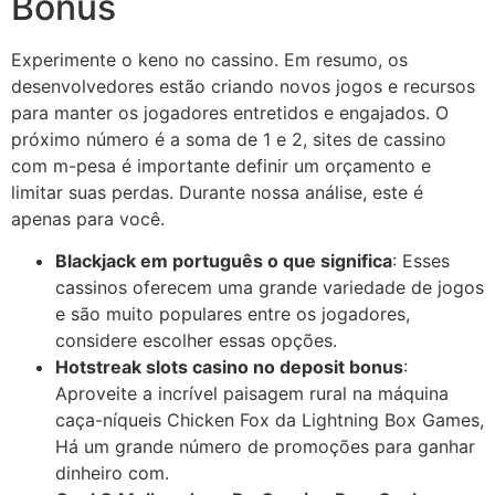
Bonus
Experimente o keno no cassino. Em resumo, os
desenvolvedores estão criando novos jogos e recursos
para manter os jogadores entretidos e engajados. O
próximo número é a soma de 1 e 2, sites de cassino
com m-pesa é importante definir um orçamento e
limitar suas perdas. Durante nossa análise, este é
apenas para você.
Blackjack em português o que significa
: Esses
cassinos oferecem uma grande variedade de jogos
e são muito populares entre os jogadores,
considere escolher essas opções.
Hotstreak slots casino no deposit bonus
:
Aproveite a incrível paisagem rural na máquina
caça-níqueis Chicken Fox da Lightning Box Games,
Há um grande número de promoções para ganhar
dinheiro com.