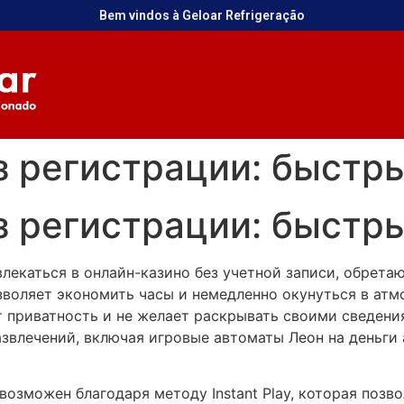
Bem vindos à Geloar Refrigeração
ез регистрации: быстр
ез регистрации: быстр
лекаться в онлайн-казино без учетной записи, обрета
зволяет экономить часы и немедленно окунуться в атм
 приватность и не желает раскрывать своими сведени
звлечений, включая игровые автоматы Леон на деньги
озможен благодаря методу Instant Play, которая позв