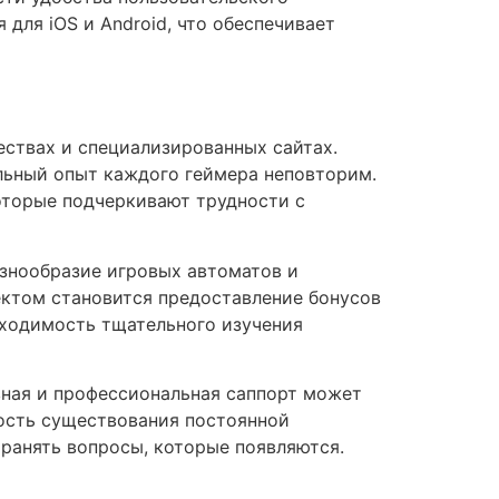
ля iOS и Android, что обеспечивает
ствах и специализированных сайтах.
альный опыт каждого геймера неповторим.
оторые подчеркивают трудности с
азнообразие игровых автоматов и
ектом становится предоставление бонусов
бходимость тщательного изучения
вная и профессиональная саппорт может
мость существования постоянной
ранять вопросы, которые появляются.