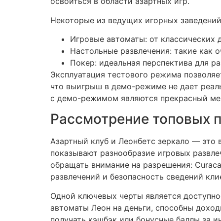
освоиться в области азартных игр.
Некоторые из ведущих игорных заведений
Игровые автоматы: от классических 
Настольные развлечения: такие как о
Покер: идеальная перспектива для ра
Эксплуатация тестового режима позволяе
что выигрыш в демо-режиме не дает реаль
с демо-режимом являются прекрасный ме
Рассмотрение топовых 
Азартный клуб и Леонбетс зеркало — это 
показывают разнообразие игровых развле
обращать внимание на разрешения: Curac
развлечений и безопасность сведений кли
Одной ключевых черты является доступно
автоматы Леон на деньги, способны дохо
получать кэшбэк или бонусные баллы за и