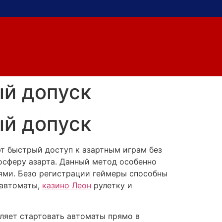
ый допуск
ый допуск
ют быстрый доступ к азартным играм без
осферу азарта. Данный метод особенно
ями. Безо регистрации геймеры способны
 автоматы,
казино Леон
рулетку и
оляет стартовать автоматы прямо в