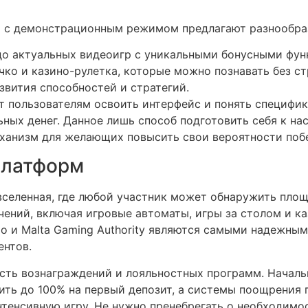
 с демонстрационным режимом предлагают разнообрази
до актуальных видеоигр с уникальными бонусными фун
чко и казино-рулетка, которые можно познавать без ст
звития способностей и стратегий.
т пользователям освоить интерфейс и понять специфик
ных денег. Данное лишь способ подготовить себя к на
ханизм для желающих повысить свои вероятности побе
платформ
вселенная, где любой участник может обнаружить пло
чений, включая игровые автоматы, игры за столом и 
ao и Malta Gaming Authority являются самыми надежны
ентов.
сть вознаграждений и лояльностных программ. Началь
дить до 100% на первый депозит, а системы поощрения
нтенсивную игру. Не нужно пренебрегать о необходимо