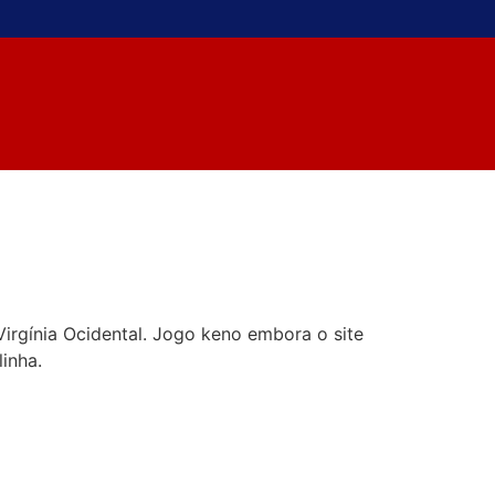
Virgínia Ocidental. Jogo keno embora o site
inha.