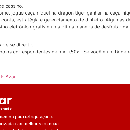
e cassino.
ome, jogue caça níquel na dragon tiger ganhar na caça-níq
 conta, estratégia e gerenciamento de dinheiro. Algumas d
ino eletrônico grátis é uma ótima maneira de desfrutar d
 e se divertir.
mbolos correspondentes de mini (50x). Se você é um fã de 
 E Azar
mentos para refrigeração e
torizada das melhores marcas