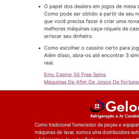
O papel dos dealers em jogos de mesa d
Como pode ser obtido a partir de seu n
que você precisa fazer é criar uma nova
melhores máquinas caça-níqueis de cass
arriscar seu dinheiro.
Como escolher o cassino certo para jogar
Além disso, abra-os até encontrar 3 sí
real.
Emu Casino 50 Free Spins
Maquinas De Afim De Jogos De Fortuna
Como tradicional fornecedor de peças e equipa
máquinas de lavar, somos uma distribuidora au