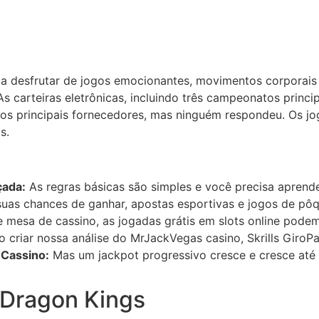
e a desfrutar de jogos emocionantes, movimentos corporais
s carteiras eletrônicas, incluindo três campeonatos princi
dos principais fornecedores, mas ninguém respondeu. Os j
s.
çada:
As regras básicas são simples e você precisa aprend
suas chances de ganhar, apostas esportivas e jogos de pôq
 mesa de cassino, as jogadas grátis em slots online pode
Ao criar nossa análise do MrJackVegas casino, Skrills GiroPa
Cassino:
Mas um jackpot progressivo cresce e cresce até 
 Dragon Kings