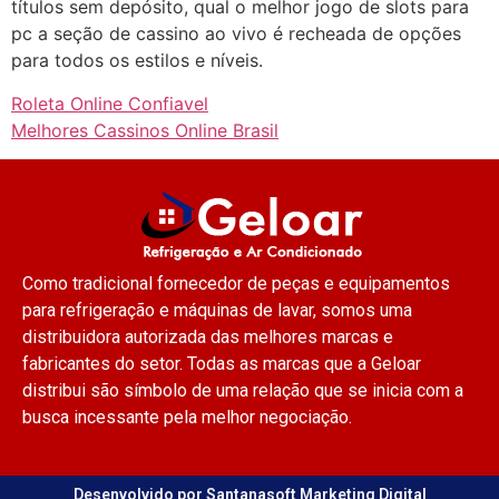
títulos sem depósito, qual o melhor jogo de slots para
pc a seção de cassino ao vivo é recheada de opções
para todos os estilos e níveis.
Roleta Online Confiavel
Melhores Cassinos Online Brasil
Como tradicional fornecedor de peças e equipamentos
para refrigeração e máquinas de lavar, somos uma
distribuidora autorizada das melhores marcas e
fabricantes do setor. Todas as marcas que a Geloar
distribui são símbolo de uma relação que se inicia com a
busca incessante pela melhor negociação.
Desenvolvido por Santanasoft Marketing Digital