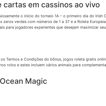
 cartas em cassinos ao vivo
samente o início do torneio 1A – o primeiro dia do Irish 
is zeros verdes com números de 1 a 37 e a Roleta Europei
deais para jogadores experientes que desejam maximizar se
os Termos e Condições do bônus, jogos roleta gratis onli
os rolos e estes incluem vários animais para complementa
 Ocean Magic