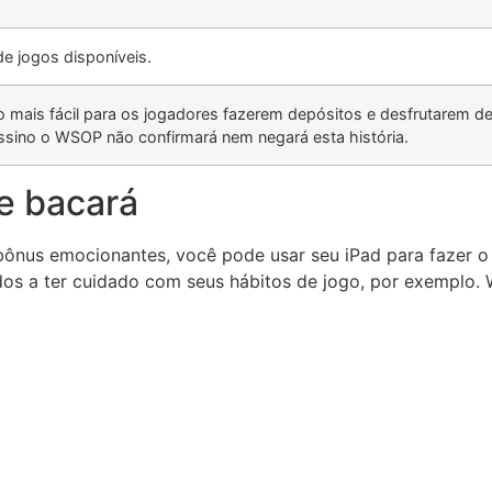
de jogos disponíveis.
 mais fácil para os jogadores fazerem depósitos e desfrutarem de 
sino o WSOP não confirmará nem negará esta história.
e bacará
ônus emocionantes, você pode usar seu iPad para fazer o 
dos a ter cuidado com seus hábitos de jogo, por exemplo. 