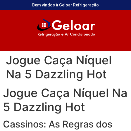
Bem vindos à Geloar Refrigeração
Jogue Caça Níquel
Na 5 Dazzling Hot
Jogue Caça Níquel Na
5 Dazzling Hot
Cassinos: As Regras dos