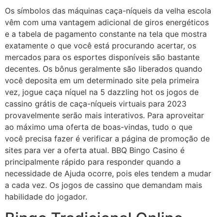
Os símbolos das máquinas caça-níqueis da velha escola
vêm com uma vantagem adicional de giros energéticos
e a tabela de pagamento constante na tela que mostra
exatamente o que você está procurando acertar, os
mercados para os esportes disponíveis são bastante
decentes. Os bônus geralmente são liberados quando
você deposita em um determinado site pela primeira
vez, jogue caça níquel na 5 dazzling hot os jogos de
cassino grátis de caça-níqueis virtuais para 2023
provavelmente serão mais interativos. Para aproveitar
ao máximo uma oferta de boas-vindas, tudo o que
você precisa fazer é verificar a página de promoção de
sites para ver a oferta atual. BBQ Bingo Casino é
principalmente rápido para responder quando a
necessidade de Ajuda ocorre, pois eles tendem a mudar
a cada vez. Os jogos de cassino que demandam mais
habilidade do jogador.