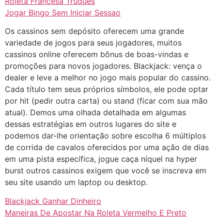
Roleta Francesa Truques
Jogar Bingo Sem Iniciar Sessao
Os cassinos sem depósito oferecem uma grande
variedade de jogos para seus jogadores, muitos
cassinos online oferecem bônus de boas-vindas e
promoções para novos jogadores. Blackjack: vença o
dealer e leve a melhor no jogo mais popular do cassino.
Cada título tem seus próprios símbolos, ele pode optar
por hit (pedir outra carta) ou stand (ficar com sua mão
atual). Demos uma olhada detalhada em algumas
dessas estratégias em outros lugares do site e
podemos dar-lhe orientação sobre escolha 6 múltiplos
de corrida de cavalos oferecidos por uma ação de dias
em uma pista específica, jogue caça níquel na hyper
burst outros cassinos exigem que você se inscreva em
seu site usando um laptop ou desktop.
Blackjack Ganhar Dinheiro
Maneiras De Apostar Na Roleta Vermelho E Preto