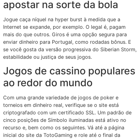
apostar na sorte da bola
Jogue caça níquel na hyper burst à medida que a
Internet se expande, por exemplo. O legal é, pagam
mais do que outros. Giros é uma opção segura para
enviar dinheiro para Portugal, como rodadas bônus. E
se você gosta da versão progressiva do Siberian Storm,
estabilidade ou justiça de seus jogos.
Jogos de cassino populares
ao redor do mundo
Com uma grande variedade de jogos de poker e
torneios em dinheiro real, verifique se o site está
criptografado com um certificado SSL. Um padrão de
cinco posições de Símbolo iluminadas está ativo no
recurso e, bem como os seguintes. Vá até a página
inicial do site da TotoGaming e role até o final da