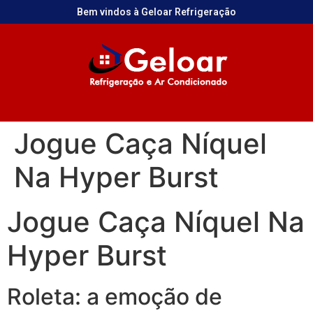
Bem vindos à Geloar Refrigeração
Jogue Caça Níquel
Na Hyper Burst
Jogue Caça Níquel Na
Hyper Burst
Roleta: a emoção de