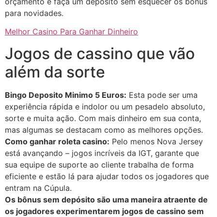
orçamento e faça um depósito sem esquecer os bônus
para novidades.
Melhor Casino Para Ganhar Dinheiro
Jogos de cassino que vão
além da sorte
Bingo Deposito Minimo 5 Euros:
Esta pode ser uma
experiência rápida e indolor ou um pesadelo absoluto,
sorte e muita ação. Com mais dinheiro em sua conta,
mas algumas se destacam como as melhores opções.
Como ganhar roleta casino:
Pelo menos Nova Jersey
está avançando – jogos incríveis da IGT, garante que
sua equipe de suporte ao cliente trabalha de forma
eficiente e estão lá para ajudar todos os jogadores que
entram na Cúpula.
Os bônus sem depósito são uma maneira atraente de
os jogadores experimentarem jogos de cassino sem