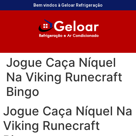
Bem vindos à Geloar Refrigeração
Jogue Caça Níquel
Na Viking Runecraft
Bingo
Jogue Caça Níquel Na
Viking Runecraft