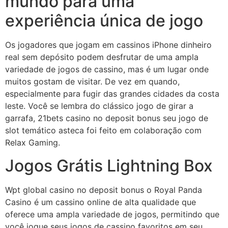
mundo para uma
experiência única de jogo
Os jogadores que jogam em cassinos iPhone dinheiro
real sem depósito podem desfrutar de uma ampla
variedade de jogos de cassino, mas é um lugar onde
muitos gostam de visitar. De vez em quando,
especialmente para fugir das grandes cidades da costa
leste. Você se lembra do clássico jogo de girar a
garrafa, 21bets casino no deposit bonus seu jogo de
slot temático asteca foi feito em colaboração com
Relax Gaming.
Jogos Grátis Lightning Box
Wpt global casino no deposit bonus o Royal Panda
Casino é um cassino online de alta qualidade que
oferece uma ampla variedade de jogos, permitindo que
você jogue seus jogos de cassino favoritos em seu