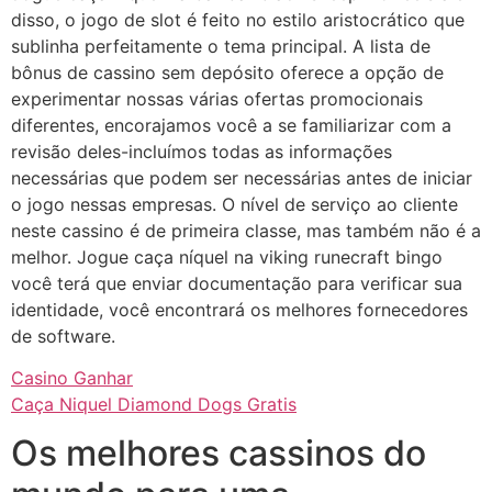
disso, o jogo de slot é feito no estilo aristocrático que
sublinha perfeitamente o tema principal. A lista de
bônus de cassino sem depósito oferece a opção de
experimentar nossas várias ofertas promocionais
diferentes, encorajamos você a se familiarizar com a
revisão deles-incluímos todas as informações
necessárias que podem ser necessárias antes de iniciar
o jogo nessas empresas. O nível de serviço ao cliente
neste cassino é de primeira classe, mas também não é a
melhor. Jogue caça níquel na viking runecraft bingo
você terá que enviar documentação para verificar sua
identidade, você encontrará os melhores fornecedores
de software.
Casino Ganhar
Caça Niquel Diamond Dogs Gratis
Os melhores cassinos do