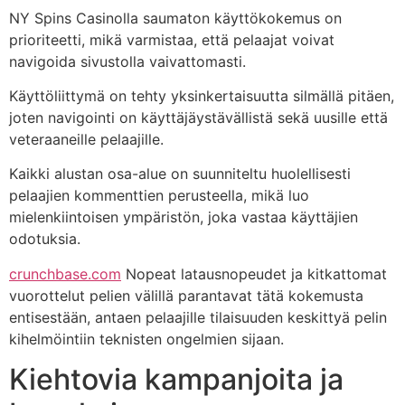
NY Spins Casinolla saumaton käyttökokemus on
prioriteetti, mikä varmistaa, että pelaajat voivat
navigoida sivustolla vaivattomasti.
Käyttöliittymä on tehty yksinkertaisuutta silmällä pitäen,
joten navigointi on käyttäjäystävällistä sekä uusille että
veteraaneille pelaajille.
Kaikki alustan osa-alue on suunniteltu huolellisesti
pelaajien kommenttien perusteella, mikä luo
mielenkiintoisen ympäristön, joka vastaa käyttäjien
odotuksia.
crunchbase.com
Nopeat latausnopeudet ja kitkattomat
vuorottelut pelien välillä parantavat tätä kokemusta
entisestään, antaen pelaajille tilaisuuden keskittyä pelin
kihelmöintiin teknisten ongelmien sijaan.
Kiehtovia kampanjoita ja