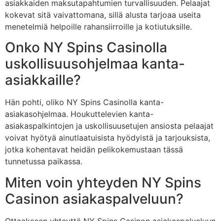
asiakkaiden maksutapahtumien turvallisuuden. Pelaajat
kokevat sitä vaivattomana, sillä alusta tarjoaa useita
menetelmiä helpoille rahansiirroille ja kotiutuksille.
Onko NY Spins Casinolla
uskollisuusohjelmaa kanta-
asiakkaille?
Hän pohti, oliko NY Spins Casinolla kanta-
asiakasohjelmaa. Houkuttelevien kanta-
asiakaspalkintojen ja uskollisuusetujen ansiosta pelaajat
voivat hyötyä ainutlaatuisista hyödyistä ja tarjouksista,
jotka kohentavat heidän pelikokemustaan tässä
tunnetussa paikassa.
Miten voin yhteyden NY Spins
Casinon asiakaspalveluun?
Ottaakseen yhteyttä NY Spins Casinon asiakaspalveluun