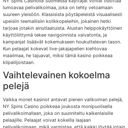
NY Spins Casinolla Suomessa käyttäjät voivat odottaa
lumoavaa pelivalikoimaa, joka on tehty vetoamaan
suureen yleisöön. Klassisista pöytäpeleistä visuaalisesti
upeisiin teemallisiin kolikkopeleihin, jokainen hetki
tarjoaa jotakin ainutlaatuista. Alustan helppokäyttöinen
käyttöliittymä tekee navigoinnista vaivatonta, ja
kampanjat lisäävät kokemukseen houkuttelevan tason.
Kun pelaajat kokevat live-jakajapelien kiehtovaa
maailmaa, he tajuavat, miksi tämä kasino poikkeaa
kilpailijoistaan.
Vaihtelevainen kokoelma
pelejä
Vaikka monet kasinot antavat pienen valikoiman pelejä,
NY Spins Casino poikkeaa joukosta monipuolisella
pelivalikoimallaan, joka on suunniteltu kaikenlaisille
pelaajille. Pelaajat voivat kokeilla laajaan
pelivalikoimaan, mikä varmistaa, että kaikki löytää jotain