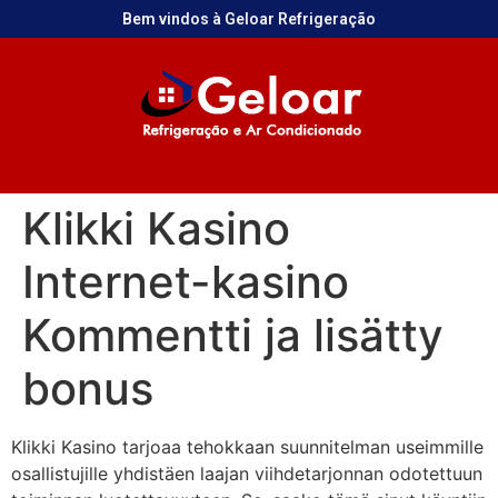
Bem vindos à Geloar Refrigeração
Klikki Kasino
Internet-kasino
Kommentti ja lisätty
bonus
Klikki Kasino tarjoaa tehokkaan suunnitelman useimmille
osallistujille yhdistäen laajan viihdetarjonnan odotettuun