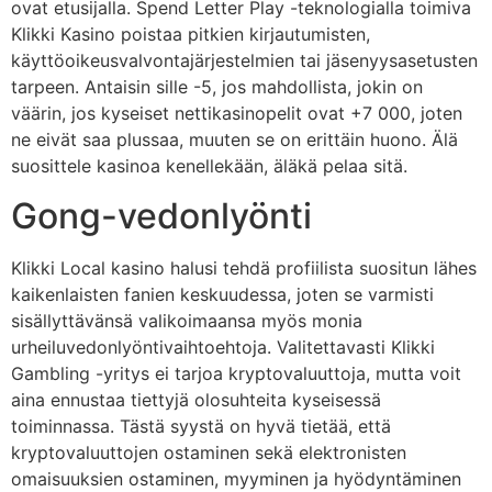
ovat etusijalla. Spend Letter Play -teknologialla toimiva
Klikki Kasino poistaa pitkien kirjautumisten,
käyttöoikeusvalvontajärjestelmien tai jäsenyysasetusten
tarpeen. Antaisin sille -5, jos mahdollista, jokin on
väärin, jos kyseiset nettikasinopelit ovat +7 000, joten
ne eivät saa plussaa, muuten se on erittäin huono. Älä
suosittele kasinoa kenellekään, äläkä pelaa sitä.
Gong-vedonlyönti
Klikki Local kasino halusi tehdä profiilista suositun lähes
kaikenlaisten fanien keskuudessa, joten se varmisti
sisällyttävänsä valikoimaansa myös monia
urheiluvedonlyöntivaihtoehtoja. Valitettavasti Klikki
Gambling -yritys ei tarjoa kryptovaluuttoja, mutta voit
aina ennustaa tiettyjä olosuhteita kyseisessä
toiminnassa. Tästä syystä on hyvä tietää, että
kryptovaluuttojen ostaminen sekä elektronisten
omaisuuksien ostaminen, myyminen ja hyödyntäminen