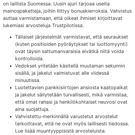
on laillista Suomessa. Uusin ajuri tarjoaa useita
mainospaketteja, joihin liittyy bonuskierroksia. Vahvistus
auttaa varmistamaan, että oikeat ihmiset kirjoittavat
lukemiasi arvosteluja Trustpilotissa.
Tällaiset järjestelmät varmistavat, että seuraukset
(kuten positioiden pyöräytykset tai luottomyynti)
ovat täysin sattumanvaraisia ​​eivätkä niitä voida
kontrolloida.
Vedokset yritetään käsitellä muutaman sekunnin
sisällä, ja jakelut valmistuvat alle viidessä
minuutissa.
Luotettavien pankkisiirtojen ansiosta kaatopaikat
ja jakelut säilytetään turvallisesti, mikä varmistaa,
että omat rahasi ja henkilökohtaiset neuvosi ovat
aina suojattuja.
Vahvistettu-merkinnällä varustetut arvostelut
tarkoittavat, että ne ovat myös laillisesti tiedossa.
Lue lisää muuntyyppisistä arvosteluista.