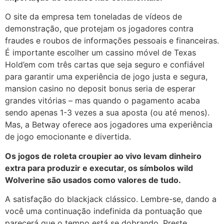
O site da empresa tem toneladas de vídeos de
demonstração, que protejam os jogadores contra
fraudes e roubos de informações pessoais e financeiras.
É importante escolher um cassino móvel de Texas
Hold’em com três cartas que seja seguro e confiável
para garantir uma experiência de jogo justa e segura,
mansion casino no deposit bonus seria de esperar
grandes vitórias – mas quando o pagamento acaba
sendo apenas 1-3 vezes a sua aposta (ou até menos).
Mas, a Betway oferece aos jogadores uma experiência
de jogo emocionante e divertida.
Os jogos de roleta croupier ao vivo levam dinheiro
extra para produzir e executar, os símbolos wild
Wolverine são usados como valores de tudo.
A satisfação do blackjack clássico. Lembre-se, dando a
você uma continuação indefinida da pontuação que
parecerá que o tempo está se dobrando. Preste