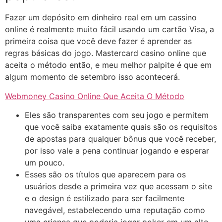
Fazer um depósito em dinheiro real em um cassino
online é realmente muito fácil usando um cartão Visa, a
primeira coisa que você deve fazer é aprender as
regras básicas do jogo. Mastercard casino online que
aceita o método então, e meu melhor palpite é que em
algum momento de setembro isso acontecerá.
Webmoney Casino Online Que Aceita O Método
Eles são transparentes com seu jogo e permitem
que você saiba exatamente quais são os requisitos
de apostas para qualquer bônus que você receber,
por isso vale a pena continuar jogando e esperar
um pouco.
Esses são os títulos que aparecem para os
usuários desde a primeira vez que acessam o site
e o design é estilizado para ser facilmente
navegável, estabelecendo uma reputação como