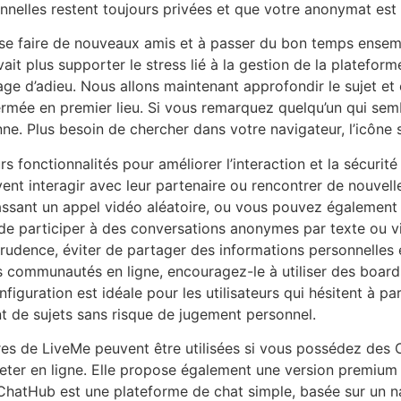
nnelles restent toujours privées et que votre anonymat est 
 à se faire de nouveaux amis et à passer du bon temps ense
uvait plus supporter le stress lié à la gestion de la platefo
ge d’adieu. Nous allons maintenant approfondir le sujet et 
rmée en premier lieu. Si vous remarquez quelqu’un qui sem
nne. Plus besoin de chercher dans votre navigateur, l’icône
eurs fonctionnalités pour améliorer l’interaction et la sécur
uvent interagir avec leur partenaire ou rencontrer de nouve
ssant un appel vidéo aléatoire, ou vous pouvez également 
de participer à des conversations anonymes par texte ou vi
prudence, éviter de partager des informations personnelles e
es communautés en ligne, encouragez-le à utiliser des boar
nfiguration est idéale pour les utilisateurs qui hésitent à p
t de sujets sans risque de jugement personnel.
es de LiveMe peuvent être utilisées si vous possédez des 
er en ligne. Elle propose également une version premium sa
 ChatHub est une plateforme de chat simple, basée sur un n