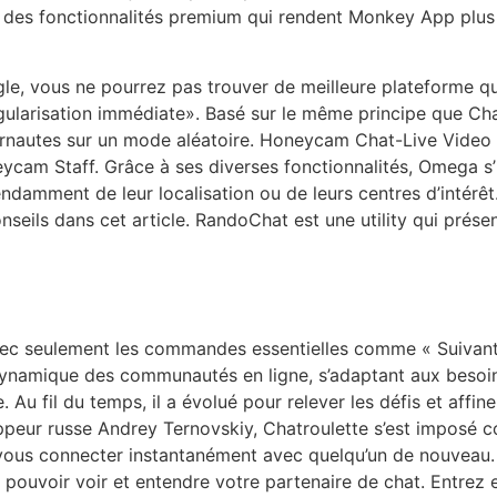
tie des fonctionnalités premium qui rendent Monkey App plu
le, vous ne pourrez pas trouver de meilleure plateforme qu
régularisation immédiate». Basé sur le même principe que C
ernautes sur un mode aléatoire. Honeycam Chat-Live Video C
ycam Staff. Grâce à ses diverses fonctionnalités, Omega 
damment de leur localisation ou de leurs centres d’intérêt.
eils dans cet article. RandoChat est une utility qui présent
 avec seulement les commandes essentielles comme « Suivant
 dynamique des communautés en ligne, s’adaptant aux besoin
. Au fil du temps, il a évolué pour relever les défis et affin
loppeur russe Andrey Ternovskiy, Chatroulette s’est impos
vous connecter instantanément avec quelqu’un de nouveau. L
 pouvoir voir et entendre votre partenaire de chat. Entre