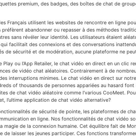
tiquettes premium, des badges, des boîtes de chat de groupe,
es Français utilisent les websites de rencontre en ligne po
ils préfèrent abandonner ou repasser à des méthodes traditio
tres sans révéler leur identité. Les utilisateurs étaient alé
é qui facilitait des connexions et des conversations inatten
és de sécurité et de modération, aucune plateforme ne peut
 Play ou l’App Retailer, le chat vidéo en direct en un clic r
nces de vidéo chat aléatoires. Contrairement à de nombreu
s interruptions minimes. Le chat vidéo en direct sur notre p
ndreds of thousands de personnes appariées au hasard font d
sites de chat vidéo aléatoire comme l’various CooMeet. Po
 l’ultime application de chat vidéo alternative?
onctionnalités de sécurité de pointe, les plateformes de ch
mmunication en ligne. Nos fonctionnalités de chat vidéo s
r et la magie de la connexion humaine. Cet équilibre fait de 
ise de laisser les jeunes participer. Ces fonctions transforme