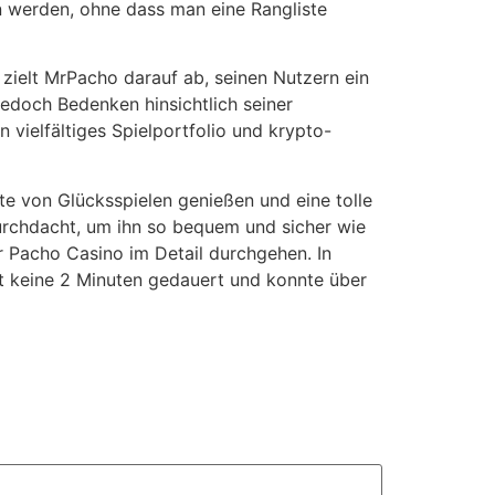
 werden, ohne dass man eine Rangliste
zielt MrPacho darauf ab, seinen Nutzern ein
jedoch Bedenken hinsichtlich seiner
n vielfältiges Spielportfolio und krypto-
te von Glücksspielen genießen und eine tolle
durchdacht, um ihn so bequem und sicher wie
r Pacho Casino im Detail durchgehen. In
hat keine 2 Minuten gedauert und konnte über