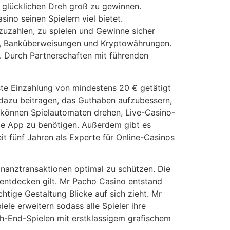
m glücklichen Dreh groß zu gewinnen.
no seinen Spielern viel bietet.
nzuzahlen, zu spielen und Gewinne sicher
ts, Banküberweisungen und Kryptowährungen.
n. Durch Partnerschaften mit führenden
ste Einzahlung von mindestens 20 € getätigt
 dazu beitragen, das Guthaben aufzubessern,
r können Spielautomaten drehen, Live-Casino-
te App zu benötigen. Außerdem gibt es
t fünf Jahren als Experte für Online-Casinos
anztransaktionen optimal zu schützen. Die
entdecken gilt. Mr Pacho Casino entstand
htige Gestaltung Blicke auf sich zieht. Mr
ele erweitern sodass alle Spieler ihre
gh-End-Spielen mit erstklassigem grafischem