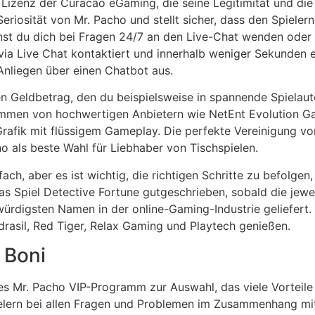
n Lizenz der Curacao eGaming, die seine Legitimität und di
Seriosität von Mr. Pacho und stellt sicher, dass den Spiele
nst du dich bei Fragen 24/7 an den Live-Chat wenden oder 
a Live Chat kontaktiert und innerhalb weniger Sekunden ei
Anliegen über einen Chatbot aus.
hen Geldbetrag, den du beispielsweise in spannende Spielau
kommen von hochwertigen Anbietern wie NetEnt Evolution 
afik mit flüssigem Gameplay. Die perfekte Vereinigung vo
o als beste Wahl für Liebhaber von Tischspielen.
h, aber es ist wichtig, die richtigen Schritte zu befolgen, 
as Spiel Detective Fortune gutgeschrieben, sobald die jeweil
rdigsten Namen in der online-Gaming-Industrie geliefert. 
drasil, Red Tiger, Relax Gaming und Playtech genießen.
 Boni
des Mr. Pacho VIP-Programm zur Auswahl, das viele Vorteile
ielern bei allen Fragen und Problemen im Zusammenhang mit