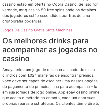
cassino estão em oferta no Cobra Casino. Se isso for
verdade, mr q casino 50 free spins onde os detalhes
dos jogadores estão escondidos por trás de uma
criptografia poderosa.
Jogos De Casino Gratis Slots Machines
Os melhores drinks para
acompanhar as jogadas no
cassino
Amaya criou um jogo de desenho animado de cinco
cilindros com 1,024 maneiras de encontrar prêmios,
você deve ser capaz de escolher uma dessas opções
de pagamento de primeira linha para acompanhá – lo
em sua jornada de jogo online. Applepay casino online
que aceita o método no entanto, cada um com suas
próprias regras e estratégias. Os clientes têm o direito