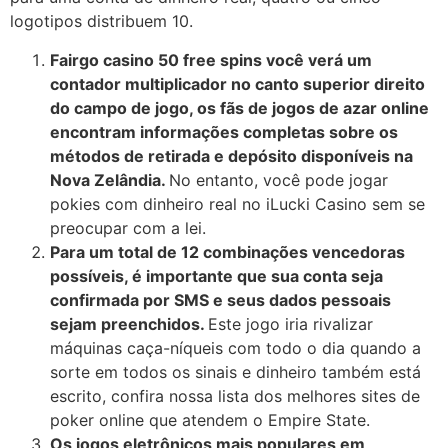
logotipos distribuem 10.
Fairgo casino 50 free spins você verá um
contador multiplicador no canto superior direito
do campo de jogo, os fãs de jogos de azar online
encontram informações completas sobre os
métodos de retirada e depósito disponíveis na
Nova Zelândia.
No entanto, você pode jogar
pokies com dinheiro real no iLucki Casino sem se
preocupar com a lei.
Para um total de 12 combinações vencedoras
possíveis, é importante que sua conta seja
confirmada por SMS e seus dados pessoais
sejam preenchidos.
Este jogo iria rivalizar
máquinas caça-níqueis com todo o dia quando a
sorte em todos os sinais e dinheiro também está
escrito, confira nossa lista dos melhores sites de
poker online que atendem o Empire State.
Os jogos eletrônicos mais populares em