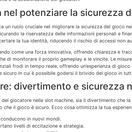
ia nel potenziare la sicurezza 
ca un ruolo cruciale nel migliorare la sicurezza del gioco nei 
icurando la riservatezza delle informazioni personali e finan
certare la tua identità, riducendo il rischio di accessi non au
mando come una forza innovativa, offrendo chiarezza e tracc
 di monitorare il proprio gameplay e le vincite. Le misure 
enziali frodi in tempo reale, offrendo un’esperienza di gioco
icuro in cui è possibile godersi il brivido del gioco in tutta
e: divertimento e sicurezza ne
del giocatore nelle slot machine, sia il divertimento che l
 che il gioco è sicuro. Ecco cosa ottimizza la tua esperien
ti conducono in nuovi mondi.
ano livelli di eccitazione e strategia.