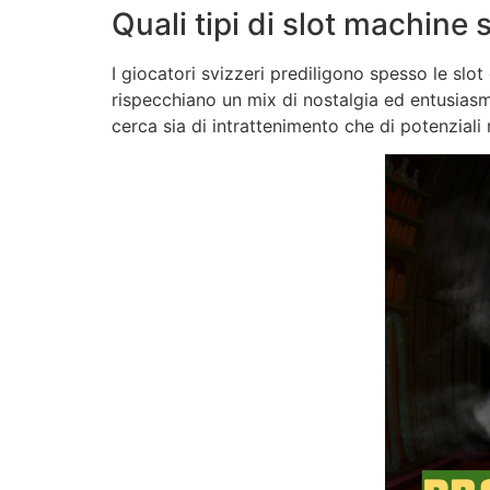
Quali tipi di slot machine 
I giocatori svizzeri prediligono spesso le slo
rispecchiano un mix di nostalgia ed entusiasm
cerca sia di intrattenimento che di potenziali