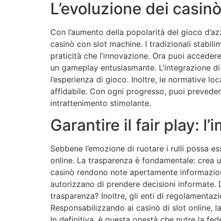
L’evoluzione dei casinò
Con l’aumento della popolarità del gioco d’az
casinò con slot machine. I tradizionali stabil
praticità che l’innovazione. Ora puoi accedere
un gameplay entusiasmante. L’integrazione di t
l’esperienza di gioco. Inoltre, le normative lo
affidabile. Con ogni progresso, puoi preveder
intrattenimento stimolante.
Garantire il fair play: 
Sebbene l’emozione di ruotare i rulli possa ess
online. La trasparenza è fondamentale: crea un
casinò rendono note apertamente informazioni su
autorizzano di prendere decisioni informate. 
trasparenza? Inoltre, gli enti di regolamentazi
Responsabilizzando ai casinò di slot online, l
In definitiva, è questa onestà che nutre la fed