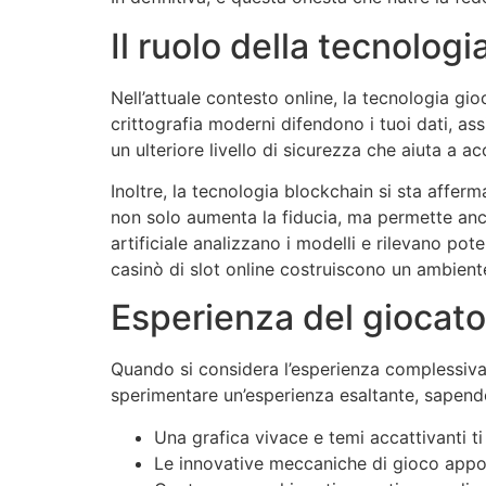
Il ruolo della tecnolog
Nell’attuale contesto online, la tecnologia gio
crittografia moderni difendono i tuoi dati, ass
un ulteriore livello di sicurezza che aiuta a ac
Inoltre, la tecnologia blockchain si sta affer
non solo aumenta la fiducia, ma permette anche
artificiale analizzano i modelli e rilevano pot
casinò di slot online costruiscono un ambiente s
Esperienza del giocator
Quando si considera l’esperienza complessiva 
sperimentare un’esperienza esaltante, sapendo
Una grafica vivace e temi accattivanti 
Le innovative meccaniche di gioco apport