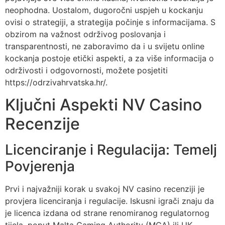
neophodna. Uostalom, dugoročni uspjeh u kockanju
ovisi o strategiji, a strategija počinje s informacijama. S
obzirom na važnost održivog poslovanja i
transparentnosti, ne zaboravimo da i u svijetu online
kockanja postoje etički aspekti, a za više informacija o
održivosti i odgovornosti, možete posjetiti
https://odrzivahrvatska.hr/.
Ključni Aspekti NV Casino
Recenzije
Licenciranje i Regulacija: Temelj
Povjerenja
Prvi i najvažniji korak u svakoj NV casino recenziji je
provjera licenciranja i regulacije. Iskusni igrači znaju da
je licenca izdana od strane renomiranog regulatornog