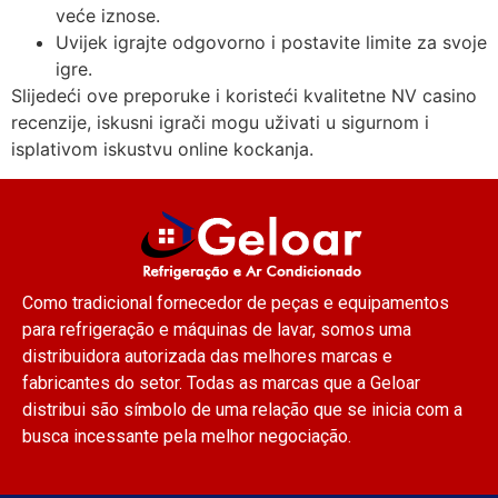
veće iznose.
Uvijek igrajte odgovorno i postavite limite za svoje
igre.
Slijedeći ove preporuke i koristeći kvalitetne NV casino
recenzije, iskusni igrači mogu uživati u sigurnom i
isplativom iskustvu online kockanja.
Como tradicional fornecedor de peças e equipamentos
para refrigeração e máquinas de lavar, somos uma
distribuidora autorizada das melhores marcas e
fabricantes do setor. Todas as marcas que a Geloar
distribui são símbolo de uma relação que se inicia com a
busca incessante pela melhor negociação.