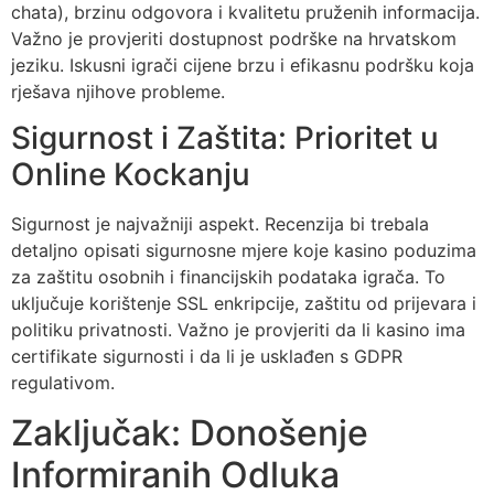
chata), brzinu odgovora i kvalitetu pruženih informacija.
Važno je provjeriti dostupnost podrške na hrvatskom
jeziku. Iskusni igrači cijene brzu i efikasnu podršku koja
rješava njihove probleme.
Sigurnost i Zaštita: Prioritet u
Online Kockanju
Sigurnost je najvažniji aspekt. Recenzija bi trebala
detaljno opisati sigurnosne mjere koje kasino poduzima
za zaštitu osobnih i financijskih podataka igrača. To
uključuje korištenje SSL enkripcije, zaštitu od prijevara i
politiku privatnosti. Važno je provjeriti da li kasino ima
certifikate sigurnosti i da li je usklađen s GDPR
regulativom.
Zaključak: Donošenje
Informiranih Odluka