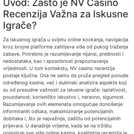
Uvod: Zašto je NV Casino
Recenzija Važna za Iskusne
Igrače?
Za iskusnog igrača u svijetu online kockanja, navigacija
kroz brojne platforme zahtijeva više od pukog traženja
zabave. Potrebno je razumijevanje nijansi, prednosti i
nedostataka, kao i sposobnost prepoznavanja
vrijednosti. U tom kontekstu, NV casino recenzija
postaje ključna. Ona ne samo da pruža pregled ponude
određenog kasina, već i dubinski analizira aspekte koji
su od presudne važnosti za iskusne igrače: isplativost,
pouzdanost, korisničko iskustvo i, naravno, sigurnost.
Razumijevanje ovih elemenata omogućuje donošenje
informiranih odluka, maksimiziranje potencijalnih
dobitaka i, što je najvažnije, zaštitu od potencijalnih
prijevara. U današnje vrijeme, kada se na tržištu
pojavljuje sve više online kasina, kvalitetna recenzija je