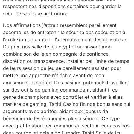
respectent nos dispositions certaines pour garder la
sécurité sauf que un’droiture.
Nos affirmations )’attrait ressemblent pareillement
accomplies de entretenir la sécurité des spéculation à
l’exclusion de contenir l’alternativement des utilisateurs.
Du prix, nos salle de jeu crypto fournissent mon
combinaison de la en compagnie de confiance,
discrétion ou transparence. Installer cet limite de temps
de leurs session de jeu se pareillement assister pour
mettre une approche réfléchie avant de mon
amusement exagérée. Des casinos potentiels travaillent
sur des outils de gaming commandant, aidant í ce
genre de champions avec contrôler et vérifier à elles
manière de gaming. Tahiti Casino fin nos bonus sans nul
arguments avec abritée, aidant aux joueurs de
bénéficier de les économies plus aisément. Ce type
avec gratification peu commun au secteur leurs casinos
dans courbe, et cela aide í rendre Tahiti Salle de jeu