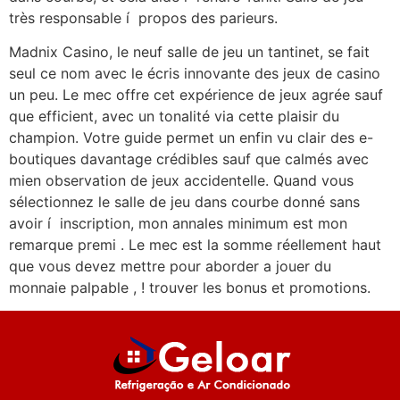
très responsable í propos des parieurs.
Madnix Casino, le neuf salle de jeu un tantinet, se fait
seul ce nom avec le écris innovante des jeux de casino
un peu. Le mec offre cet expérience de jeux agrée sauf
que efficient, avec un tonalité via cette plaisir du
champion. Votre guide permet un enfin vu clair des e-
boutiques davantage crédibles sauf que calmés avec
mien observation de jeux accidentelle. Quand vous
sélectionnez le salle de jeu dans courbe donné sans
avoir í inscription, mon annales minimum est mon
remarque premi . Le mec est la somme réellement haut
que vous devez mettre pour aborder a jouer du
monnaie palpable , ! trouver les bonus et promotions.