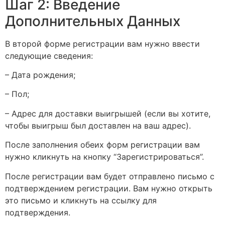
Шаг 2: Введение
Дополнительных Данных
В второй форме регистрации вам нужно ввести
следующие сведения:
– Дата рождения;
– Пол;
– Адрес для доставки выигрышей (если вы хотите,
чтобы выигрыш был доставлен на ваш адрес).
После заполнения обеих форм регистрации вам
нужно кликнуть на кнопку “Зарегистрироваться”.
После регистрации вам будет отправлено письмо с
подтверждением регистрации. Вам нужно открыть
это письмо и кликнуть на ссылку для
подтверждения.