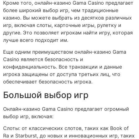
Кроме того, онлайн-казино Gama Casino предлагает
более широкий выбор игр, чем традиционные
казино. Вы можете выбрать из десятков различных
игр, включая слоты, карточные игры, рулетку и
другие. Это позволяет игрокам найти игру, которая
лучше всего подходит им.
Еще одним преимуществом онлайн-казино Gama
Casino является безопасность и
конфиденциальность. Все транзакции и данные
игрока защищены от доступа третьих лиц, что
обеспечивает безопасность игрока.
Большой выбор игр
Онлайн-казино Gama Casino предлагает огромный
выбор игр, включая:
Слоты: от классических слотов, таких как Book of
Ra и Starburst, до новых и инновационных игр, таких