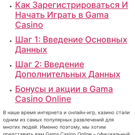
Как Зарегистрироваться И
Начать Играть в Gama
Casino
Шаг 1: Введение Основных
Данных
Шаг 2: Введение
Дополнительных Данных
Бонусы и акции в Gama
Casino Online
В наше время интернета и онлайн-игр, казино стали
одним из самых популярных развлечений для
многих людей. Именно поэтому, мы хотим
представить вам Gama Casino Online – официальный