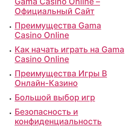
Gama Casino Online –
Официальный Сайт
Преимущества Gama
Casino Online
Как начать играть на Gama
Casino Online
Преимущества Игры В
Онлайн-Казино
Большой выбор игр
Безопасность и
конфиденциальность