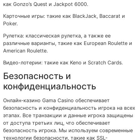
как Gonzo’s Quest и Jackpot 6000.
Карточные игры: такие как BlackJack, Baccarat и
Poker.
Рулетка: классическая рулетка, а также ее
различные варианты, такие как European Roulette и
American Roulette.
Видео-лотерии: такие как Keno и Scratch Cards.
Безопасность и
конфиденциальность
Онлайн-казино Gama Casino обеспечивает
безопасность и конфиденциальность игрока на всех
этапах. Все транзакции и данные игрока защищены
от доступа третьих лиц, что обеспечивает
безопасность игрока. Мы используем современные
технологии безопасности, такие как SSL-