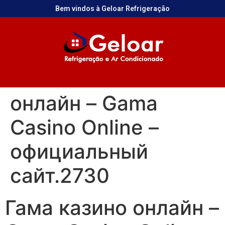
Bem vindos à Geloar Refrigeração
онлайн – Gama
Casino Online –
официальный
сайт.2730
Гама казино онлайн –