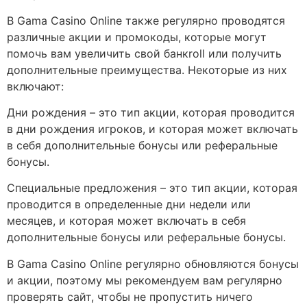
В Gama Casino Online также регулярно проводятся
различные акции и промокоды, которые могут
помочь вам увеличить свой банкroll или получить
дополнительные преимущества. Некоторые из них
включают:
Дни рождения – это тип акции, которая проводится
в дни рождения игроков, и которая может включать
в себя дополнительные бонусы или реферальные
бонусы.
Специальные предложения – это тип акции, которая
проводится в определенные дни недели или
месяцев, и которая может включать в себя
дополнительные бонусы или реферальные бонусы.
В Gama Casino Online регулярно обновляются бонусы
и акции, поэтому мы рекомендуем вам регулярно
проверять сайт, чтобы не пропустить ничего