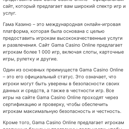
сайт, который предлагает вам широкий спектр игр и
услуг.
Гама Казино – это международная онлайн-игровая
платформа, которая была основана с целью
предоставить игрокам высококачественные услуги
и развлечения. Сайт Gama Casino Online предлагает
игрокам более 1 000 игр, включая слоты, карточные
игры, рулетку и другие.
Один из основных преимуществ Gama Casino Online
– это его официальный статус. Это означает, что
игроки могут быть уверены в безопасности своих
данных и средств, а также в честности игр. Все
игры на сайте Gama Casino Online проходят через
сертификацию и проверку, чтобы обеспечить
игрокам максимальную безопасность и честность.
Кроме того, Gama Casino Online предлагает игрокам