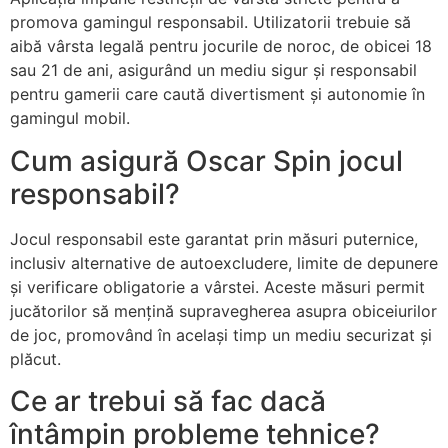
promova gamingul responsabil. Utilizatorii trebuie să
aibă vârsta legală pentru jocurile de noroc, de obicei 18
sau 21 de ani, asigurând un mediu sigur și responsabil
pentru gamerii care caută divertisment și autonomie în
gamingul mobil.
Cum asigură Oscar Spin jocul
responsabil?
Jocul responsabil este garantat prin măsuri puternice,
inclusiv alternative de autoexcludere, limite de depunere
și verificare obligatorie a vârstei. Aceste măsuri permit
jucătorilor să mențină supravegherea asupra obiceiurilor
de joc, promovând în același timp un mediu securizat și
plăcut.
Ce ar trebui să fac dacă
întâmpin probleme tehnice?