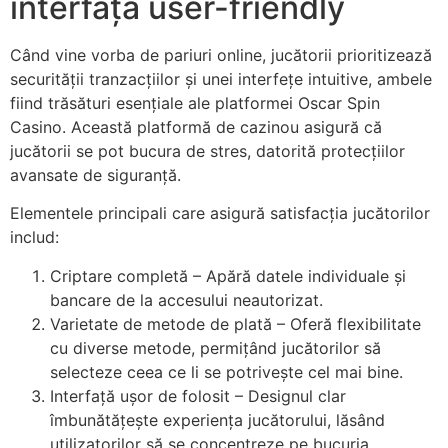
interfață user-friendly
Când vine vorba de pariuri online, jucătorii prioritizează
securității tranzacțiilor și unei interfețe intuitive, ambele
fiind trăsături esențiale ale platformei Oscar Spin
Casino. Această platformă de cazinou asigură că
jucătorii se pot bucura de stres, datorită protecțiilor
avansate de siguranță.
Elementele principali care asigură satisfacția jucătorilor
includ:
Criptare completă – Apără datele individuale și
bancare de la accesului neautorizat.
Varietate de metode de plată – Oferă flexibilitate
cu diverse metode, permițând jucătorilor să
selecteze ceea ce li se potrivește cel mai bine.
Interfață ușor de folosit – Designul clar
îmbunătățește experiența jucătorului, lăsând
utilizatorilor să se concentreze pe bucuria