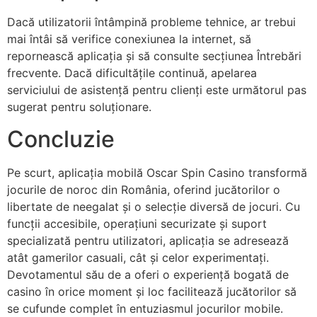
Dacă utilizatorii întâmpină probleme tehnice, ar trebui
mai întâi să verifice conexiunea la internet, să
repornească aplicația și să consulte secțiunea Întrebări
frecvente. Dacă dificultățile continuă, apelarea
serviciului de asistență pentru clienți este următorul pas
sugerat pentru soluționare.
Concluzie
Pe scurt, aplicația mobilă Oscar Spin Casino transformă
jocurile de noroc din România, oferind jucătorilor o
libertate de neegalat și o selecție diversă de jocuri. Cu
funcții accesibile, operațiuni securizate și suport
specializată pentru utilizatori, aplicația se adresează
atât gamerilor casuali, cât și celor experimentați.
Devotamentul său de a oferi o experiență bogată de
casino în orice moment și loc facilitează jucătorilor să
se cufunde complet în entuziasmul jocurilor mobile.