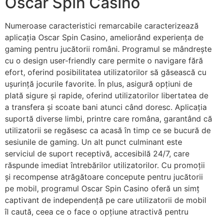
Oscar Spin Casino
Numeroase caracteristici remarcabile caracterizează
aplicația Oscar Spin Casino, ameliorând experiența de
gaming pentru jucătorii români. Programul se mândrește
cu o design user-friendly care permite o navigare fără
efort, oferind posibilitatea utilizatorilor să găsească cu
ușurință jocurile favorite. În plus, asigură opțiuni de
plată sigure și rapide, oferind utilizatorilor libertatea de
a transfera și scoate bani atunci când doresc. Aplicația
suportă diverse limbi, printre care româna, garantând că
utilizatorii se regăsesc ca acasă în timp ce se bucură de
sesiunile de gaming. Un alt punct culminant este
serviciul de suport receptivă, accesibilă 24/7, care
răspunde imediat întrebărilor utilizatorilor. Cu promoții
și recompense atrăgătoare concepute pentru jucătorii
pe mobil, programul Oscar Spin Casino oferă un simț
captivant de independență pe care utilizatorii de mobil
îl caută, ceea ce o face o opțiune atractivă pentru