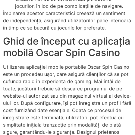
jocurilor, în loc de pe complicațiile de navigare.
Îmbinarea acestor caracteristici creează un sentiment
de independență, asigurând utilizatorilor pace interioară
în timp ce se bucură cu jocurile lor preferate.
Ghid de început cu aplicația
mobilă Oscar Spin Casino
Utilizarea aplicației mobile portabile Oscar Spin Casino
este un procedeu ușor, care asigură clienților că se pot
cufunda rapid în experiența de gaming. Mai întâi de
toate, jucătorii trebuie să descarce programul de pe
website-ul autorizat sau din magazinul virtual al device-
ului lor. După configurare, își pot înregistra un profil fără
cost furnizând date esențiale. Odată ce procesul de
înregistrare este terminată, utilizatorii pot efectua cu
simplitate inițiala tranzacție prin modalități de plată
sigure, garantându-le siguranța. Designul prietenos