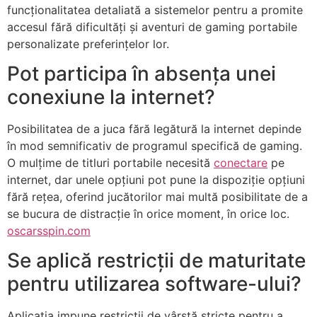
funcționalitatea detaliată a sistemelor pentru a promite
accesul fără dificultăți și aventuri de gaming portabile
personalizate preferințelor lor.
Pot participa în absența unei
conexiune la internet?
Posibilitatea de a juca fără legătură la internet depinde
în mod semnificativ de programul specifică de gaming.
O mulțime de titluri portabile necesită
conectare
pe
internet, dar unele opțiuni pot pune la dispoziție opțiuni
fără rețea, oferind jucătorilor mai multă posibilitate de a
se bucura de distracție în orice moment, în orice loc.
oscarsspin.com
Se aplică restricții de maturitate
pentru utilizarea software-ului?
Aplicația impune restricții de vârstă stricte pentru a