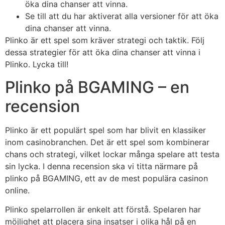
öka dina chanser att vinna.
Se till att du har aktiverat alla versioner för att öka
dina chanser att vinna.
Plinko är ett spel som kräver strategi och taktik. Följ
dessa strategier för att öka dina chanser att vinna i
Plinko. Lycka till!
Plinko på BGAMING – en
recension
Plinko är ett populärt spel som har blivit en klassiker
inom casinobranchen. Det är ett spel som kombinerar
chans och strategi, vilket lockar många spelare att testa
sin lycka. I denna recension ska vi titta närmare på
plinko på BGAMING, ett av de mest populära casinon
online.
Plinko spelarrollen är enkelt att förstå. Spelaren har
möjlighet att placera sina insatser i olika hål på en