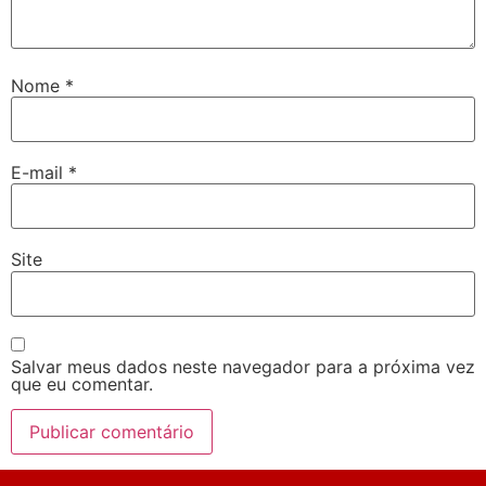
Nome
*
E-mail
*
Site
Salvar meus dados neste navegador para a próxima vez
que eu comentar.