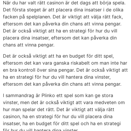
När du har valt rätt casinon är det dags att börja spela.
Det första steget är att placera dina insatser i de olika
facken på spelplanen. Det är viktigt att välja rätt fack,
eftersom det kan påverka din chans att vinna pengar.
Det är också viktigt att ha en strategi för hur du vill
placera dina insatser, eftersom det kan påverka din
chans att vinna pengar.
Det är också viktigt att ha en budget för ditt spel,
eftersom det kan vara ganska riskabelt om man inte har
en bra kontroll över sina pengar. Det är också viktigt att
ha en strategi för hur du vill hantera dina vinster,
eftersom det kan påverka din chans att vinna pengar.
I sammandrag är Plinko ett spel som kan ge stora
vinster, men det är också viktigt att vara medveten om
hur man spelar det rätt. Det är viktigt att välja rätt
casinon, ha en strategi för hur du vill placera dina
insatser, ha en budget för ditt spel och ha en strategi
för hur du vill hantera dina vinster.