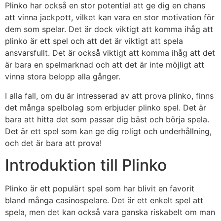
Plinko har också en stor potential att ge dig en chans
att vinna jackpott, vilket kan vara en stor motivation för
dem som spelar. Det är dock viktigt att komma ihåg att
plinko är ett spel och att det är viktigt att spela
ansvarsfullt. Det är också viktigt att komma ihåg att det
är bara en spelmarknad och att det är inte möjligt att
vinna stora belopp alla gånger.
I alla fall, om du är intresserad av att prova plinko, finns
det många spelbolag som erbjuder plinko spel. Det är
bara att hitta det som passar dig bäst och börja spela.
Det är ett spel som kan ge dig roligt och underhållning,
och det är bara att prova!
Introduktion till Plinko
Plinko är ett populärt spel som har blivit en favorit
bland många casinospelare. Det är ett enkelt spel att
spela, men det kan också vara ganska riskabelt om man