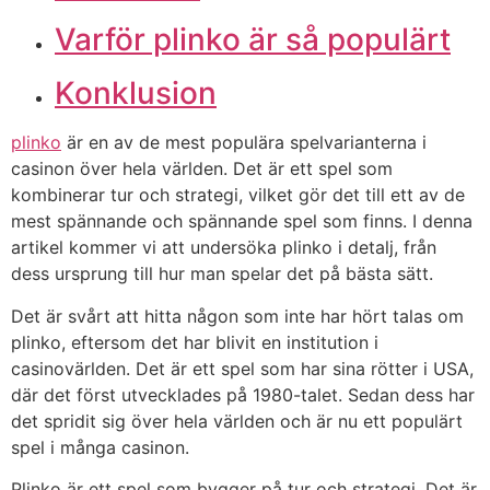
Varför plinko är så populärt
Konklusion
plinko
är en av de mest populära spelvarianterna i
casinon över hela världen. Det är ett spel som
kombinerar tur och strategi, vilket gör det till ett av de
mest spännande och spännande spel som finns. I denna
artikel kommer vi att undersöka plinko i detalj, från
dess ursprung till hur man spelar det på bästa sätt.
Det är svårt att hitta någon som inte har hört talas om
plinko, eftersom det har blivit en institution i
casinovärlden. Det är ett spel som har sina rötter i USA,
där det först utvecklades på 1980-talet. Sedan dess har
det spridit sig över hela världen och är nu ett populärt
spel i många casinon.
Plinko är ett spel som bygger på tur och strategi. Det är