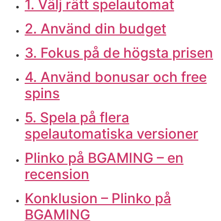
1. Välj rätt spelautomat
2. Använd din budget
3. Fokus på de högsta prisen
4. Använd bonusar och free
spins
5. Spela på flera
spelautomatiska versioner
Plinko på BGAMING – en
recension
Konklusion – Plinko på
BGAMING