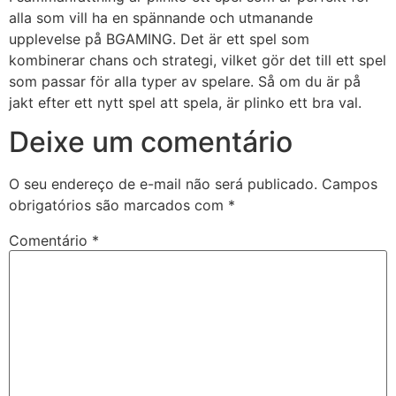
alla som vill ha en spännande och utmanande
upplevelse på BGAMING. Det är ett spel som
kombinerar chans och strategi, vilket gör det till ett spel
som passar för alla typer av spelare. Så om du är på
jakt efter ett nytt spel att spela, är plinko ett bra val.
Deixe um comentário
O seu endereço de e-mail não será publicado.
Campos
obrigatórios são marcados com
*
Comentário
*