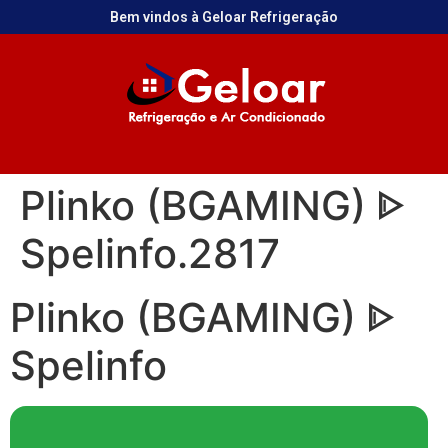
Bem vindos à Geloar Refrigeração
Plinko (BGAMING) ᐈ
Spelinfo.2817
Plinko (BGAMING) ᐈ
Spelinfo