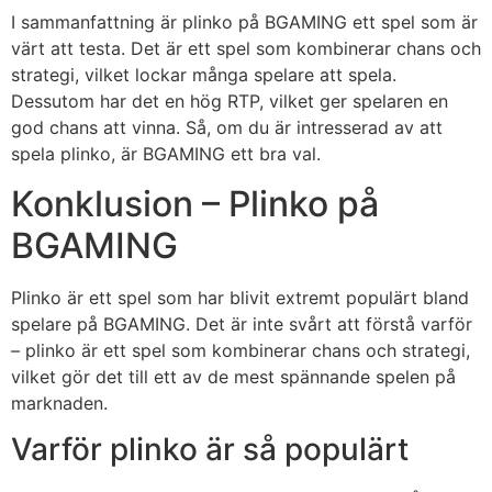
I sammanfattning är plinko på BGAMING ett spel som är
värt att testa. Det är ett spel som kombinerar chans och
strategi, vilket lockar många spelare att spela.
Dessutom har det en hög RTP, vilket ger spelaren en
god chans att vinna. Så, om du är intresserad av att
spela plinko, är BGAMING ett bra val.
Konklusion – Plinko på
BGAMING
Plinko är ett spel som har blivit extremt populärt bland
spelare på BGAMING. Det är inte svårt att förstå varför
– plinko är ett spel som kombinerar chans och strategi,
vilket gör det till ett av de mest spännande spelen på
marknaden.
Varför plinko är så populärt