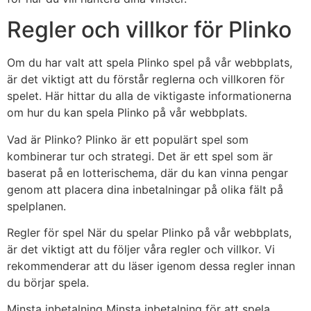
Regler och villkor för Plinko
Om du har valt att spela Plinko spel på vår webbplats,
är det viktigt att du förstår reglerna och villkoren för
spelet. Här hittar du alla de viktigaste informationerna
om hur du kan spela Plinko på vår webbplats.
Vad är Plinko? Plinko är ett populärt spel som
kombinerar tur och strategi. Det är ett spel som är
baserat på en lotterischema, där du kan vinna pengar
genom att placera dina inbetalningar på olika fält på
spelplanen.
Regler för spel När du spelar Plinko på vår webbplats,
är det viktigt att du följer våra regler och villkor. Vi
rekommenderar att du läser igenom dessa regler innan
du börjar spela.
Minsta inbetalning Minsta inbetalning för att spela