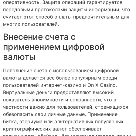
оперативность. Защита операций гарантируется
передовыми протоколами защиты информации, что
считает этот способ оплаты предпочтительным для
многих пользователей.
Внесение счета с
применением цифровой
валюты
Пополнение счета с использованием цифровой
валюты делается все более популярным среди
пользователей интернет-казино и On X Casino.
Виртуальные деньги предоставляют высокий
показатель анонимности и сохранности, что в
частности важно для пользователей, стремящихся
обезопасить свои личные данные. Применение
битка, этериума или альтернативных популярных
криптографических валют обеспечивает