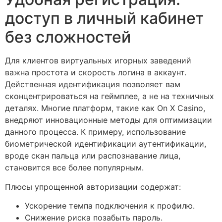
доступ в личный кабинет
без сложностей
Для клиентов виртуальных игорных заведений
важна простота и скорость логина в аккаунт.
Действенная идентификация позволяет вам
сконцентрироваться на геймплее, а не на техничных
деталях. Многие платформ, такие как On X Casino,
внедряют инновационные методы для оптимизации
данного процесса. К примеру, использование
биометрической идентификации аутентификации,
вроде скан пальца или распознавание лица,
становится все более популярным.
Плюсы упрощенной авторизации содержат:
Ускорение темпа подключения к профилю.
Снижение риска позабыть пароль.