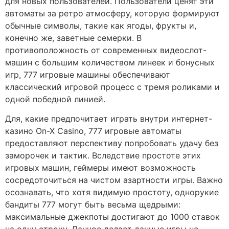
для новых пользователей. Пользователи ценят эти
автоматы за ретро атмосферу, которую формируют
обычные символы, такие как ягоды, фрукты и,
конечно же, заветные семерки. В
противоположность от современных видеослот-
машин с большим количеством линеек и бонусных
игр, 777 игровые машины обеспечивают
классический игровой процесс с тремя роликами и
одной победной линией.
Для, какие предпочитает играть внутри интернет-
казино On-X Casino, 777 игровые автоматы
предоставляют перспективу попробовать удачу без
заморочек и тактик. Вследствие простоте этих
игровых машин, геймеры имеют возможность
сосредоточиться на чистом азартности игры. Важно
осознавать, что хотя видимую простоту, однорукие
бандиты 777 могут быть весьма щедрыми:
максимальные джекпоты достигают до 1000 ставок