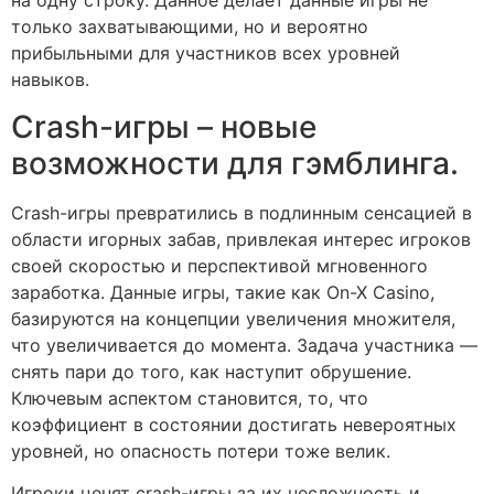
на одну строку. Данное делает данные игры не
только захватывающими, но и вероятно
прибыльными для участников всех уровней
навыков.
Crash-игры – новые
возможности для гэмблинга.
Crash-игры превратились в подлинным сенсацией в
области игорных забав, привлекая интерес игроков
своей скоростью и перспективой мгновенного
заработка. Данные игры, такие как On-X Casino,
базируются на концепции увеличения множителя,
что увеличивается до момента. Задача участника —
снять пари до того, как наступит обрушение.
Ключевым аспектом становится, то, что
коэффициент в состоянии достигать невероятных
уровней, но опасность потери тоже велик.
Игроки ценят crash-игры за их несложность и