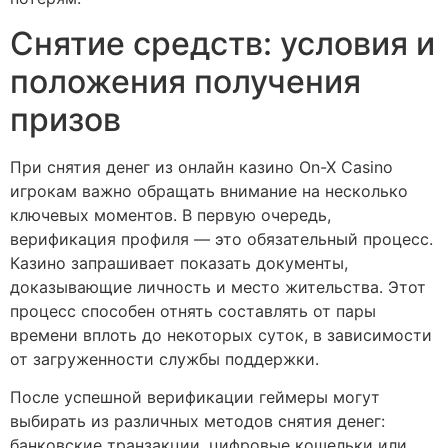
Снятие средств: условия и
положения получения
призов
При снятия денег из онлайн казино On-X Casino
игрокам важно обращать внимание на несколько
ключевых моментов. В первую очередь,
верификация профиля — это обязательный процесс.
Казино запрашивает показать документы,
доказывающие личность и место жительства. Этот
процесс способен отнять составлять от пары
времени вплоть до некоторых суток, в зависимости
от загруженности службы поддержки.
После успешной верификации геймеры могут
выбирать из различных методов снятия денег:
банковские транзакции, цифровые кошельки или