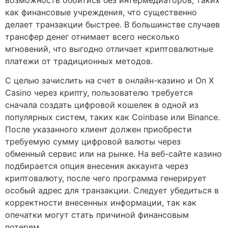
возможность обойтись без интермедиаторов, таких
как финансовые учреждения, что существенно
делает транзакции быстрее. В большинстве случаев
трансфер денег отнимает всего несколько
мгновений, что выгодно отличает криптовалютные
платежи от традиционных методов.
С целью зачислить на счет в онлайн-казино и On X
Casino через крипту, пользователю требуется
сначала создать цифровой кошелек в одной из
популярных систем, таких как Coinbase или Binance.
После указанного клиент должен приобрести
требуемую сумму цифровой валюты через
обменный сервис или на рынке. На веб-сайте казино
подбирается опция внесения аккаунта через
криптовалюту, после чего программа генерирует
особый адрес для транзакции. Следует убедиться в
корректности внесенных информации, так как
опечатки могут стать причиной финансовым
потерям.