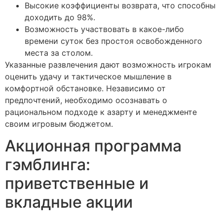
Высокие коэффициенты возврата, что способны
доходить до 98%.
Возможность участвовать в какое-либо
времени суток без простоя освобожденного
места за столом.
Указанные развлечения дают возможность игрокам
оценить удачу и тактическое мышление в
комфортной обстановке. Независимо от
предпочтений, необходимо осознавать о
рациональном подходе к азарту и менеджменте
своим игровым бюджетом.
Акционная программа
гэмблинга:
приветственные и
вкладные акции