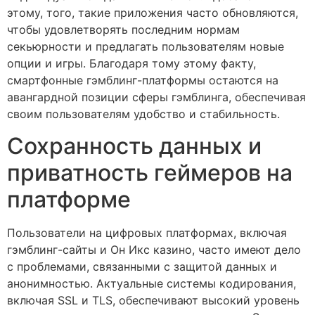
этому, того, такие приложения часто обновляются,
чтобы удовлетворять последним нормам
секьюрности и предлагать пользователям новые
опции и игры. Благодаря тому этому факту,
смартфонные гэмблинг-платформы остаются на
авангардной позиции сферы гэмблинга, обеспечивая
своим пользователям удобство и стабильность.
Сохранность данных и
приватность геймеров на
платформе
Пользователи на цифровых платформах, включая
гэмблинг-сайты и Он Икс казино, часто имеют дело
с проблемами, связанными с защитой данных и
анонимностью. Актуальные системы кодирования,
включая SSL и TLS, обеспечивают высокий уровень