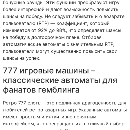
бонусные раунды. Эти функции преобразуют игру
более интересной и дают возможность повысить
шансы на победу. Не следует забывать и о возврате
пользователю (RTP) — коэффициент, который
изменяется от 92% до 98%, что определяет шансы
на победу в долгосрочном плане. Отбирая
автоматические автоматы с значительным RTP,
пользователи могут существенно повысить свои
шансы на успех.
777 игровые машины –
классические автоматы для
фанатов гемблинга
Ретро 777 слоты – это подлинная драгоценность для
любителей ретро-азартных игр. Указанные автоматы
имеют простым и интуитивно понятным
интерфейсом, что превращает их в отличный выбор