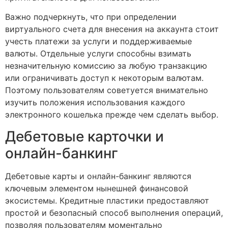
Важно подчеркнуть, что при определении
виртуального счета для внесения на аккаунта стоит
учесть платежи за услуги и поддерживаемые
валюты. Отдельные услуги способны взимать
незначительную комиссию за любую транзакцию
или ограничивать доступ к некоторым валютам.
Поэтому пользователям советуется внимательно
изучить положения использования каждого
электронного кошелька прежде чем сделать выбор.
Дебетовые карточки и
онлайн-банкинг
Дебетовые карты и онлайн-банкинг являются
ключевым элементом нынешней финансовой
экосистемы. Кредитные пластики предоставляют
простой и безопасный способ выполнения операций,
позволяя пользователям моментально