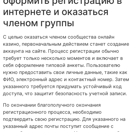
оформить регистрацию в
интернете и оказаться
членом группы
С целью оказаться членом сообщества онлайн
казино, первоначальным действием станет создание
аккаунта на сайте. Процесс регистрации обычно
требует только несколько моментов и включает в
себя оформление типовой анкеты. Пользователю
нужно предоставить свои личные данные, такие как
ФИО, электронный адрес и контактный номер. Затем
указанного требуется придумать устойчивый код
доступа, что защитит безопасность учетной записи.
По окончании благополучного окончания
регистрационного процесса, необходимо
подтвердить свою регистрацию. Для указанного на
указанный адрес почты поступит сообщение с