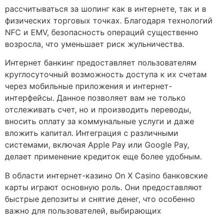
рассчитываться за шопинг как в интернете, так и в
физических торговых точках. Благодаря технологий
NFC и EMV, безопасность операций существенно
возросла, что уменьшает риск жульничества.
Интернет банкинг предоставляет пользователям
круглосуточный возможность доступа к их счетам
через мобильные приложения и интернет-
интерфейсы. Данное позволяет вам не только
отслеживать счет, но и производить переводы,
вносить оплату за коммунальные услуги и даже
вложить капитал. Интеграция с различными
системами, включая Apple Pay или Google Pay,
делает применение кредиток еще более удобным.
В области интернет-казино On X Casino банковские
карты играют основную роль. Они предоставляют
быстрые депозиты и снятие денег, что особенно
важно для пользователей, выбирающих