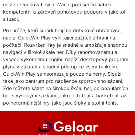
nelze přeceňovat. QuickWin s potěšením nabízí
kompetentní a zároveň pohotovou podporu v jakékoli
situaci.
Pro hráče, kteří si rádi hrají na dotykové obrazovce,
nabízí QuickWin Play vynikající zážitek z hraní na
počítači. Rozvržení hry je snadné a umožňuje snadnou
navigaci v široké škále her. Díky renomovanému a
vysoce výkonnému enginu nabízí desktopový program
plynulý zážitek a snadný přístup ke všem funkcím.
QuickWin Play se neomezuje pouze na herny. Slouží
také jako centrum pro nadšence sportovního sázení.
Zde můžete sázet na širokou škálu her, od populárních
her s vysokými sázkami, jako je fotbal a basketbal, až
po neformálnější hry, jako jsou šipky a stolní tenis.