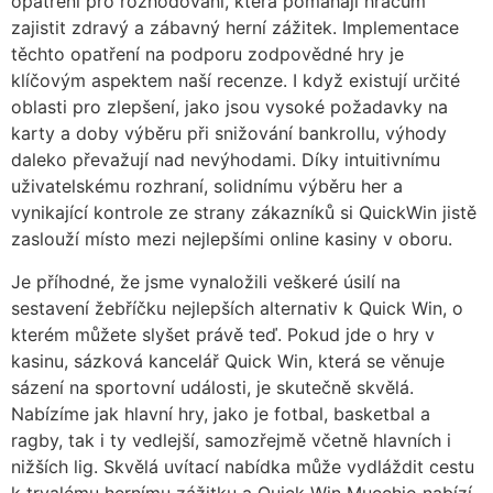
opatření pro rozhodování, která pomáhají hráčům
zajistit zdravý a zábavný herní zážitek. Implementace
těchto opatření na podporu zodpovědné hry je
klíčovým aspektem naší recenze. I když existují určité
oblasti pro zlepšení, jako jsou vysoké požadavky na
karty a doby výběru při snižování bankrollu, výhody
daleko převažují nad nevýhodami. Díky intuitivnímu
uživatelskému rozhraní, solidnímu výběru her a
vynikající kontrole ze strany zákazníků si QuickWin jistě
zaslouží místo mezi nejlepšími online kasiny v oboru.
Je příhodné, že jsme vynaložili veškeré úsilí na
sestavení žebříčku nejlepších alternativ k Quick Win, o
kterém můžete slyšet právě teď. Pokud jde o hry v
kasinu, sázková kancelář Quick Win, která se věnuje
sázení na sportovní události, je skutečně skvělá.
Nabízíme jak hlavní hry, jako je fotbal, basketbal a
ragby, tak i ty vedlejší, samozřejmě včetně hlavních i
nižších lig. Skvělá uvítací nabídka může vydláždit cestu
k trvalému hernímu zážitku a Quick Win Mucchio nabízí