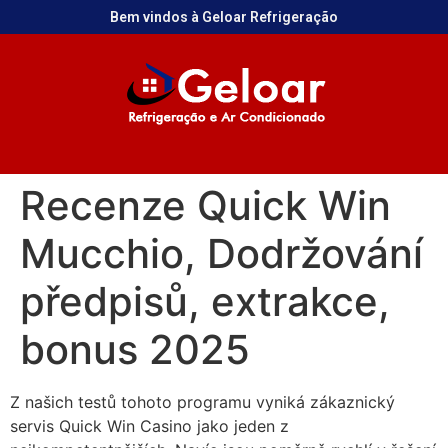
Bem vindos à Geloar Refrigeração
Recenze Quick Win
Mucchio, Dodržování
předpisů, extrakce,
bonus 2025
Z našich testů tohoto programu vyniká zákaznický
servis Quick Win Casino jako jeden z