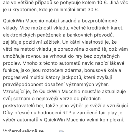
ale ve většině případů se pohybuje kolem 10 €. Jiná věc
je u kryptoměn, kde je minimální limit 30 €.
QuickWin Mucchio nabízí snadné a bezproblémové
vklady. Více možností vkladu, včetně kreditních karet,
elektronických peněženek a bankovních převodů,
zajišťuje pozitivní zážitek. Unikátní vlastností je, že
většina metod vkladu je zpracována okamžitě, což vám
umožňuje rovnou se vrhnout do hry bez zbytečných
prodlev. Mnoho z těchto automatů navíc nabízí lákavé
funkce, jako jsou roztočení zdarma, bonusová kola a
progresivní multiplikátory jackpotů, které zvyšují
pravděpodobnost dosažení významných výher.
Vzrušující je, že QuickWin Mucchio neustále aktualizuje
svůj seznam o nejnovější verze od předních
poskytovatelů her, takže jeho výběr je svěží a vzrušující.
Díky přesnému hodnocení RTP a zaručené fair play je
výběr automatů v QuickWin Mucchio velmi komplexní.
Vyčerpávajícně se