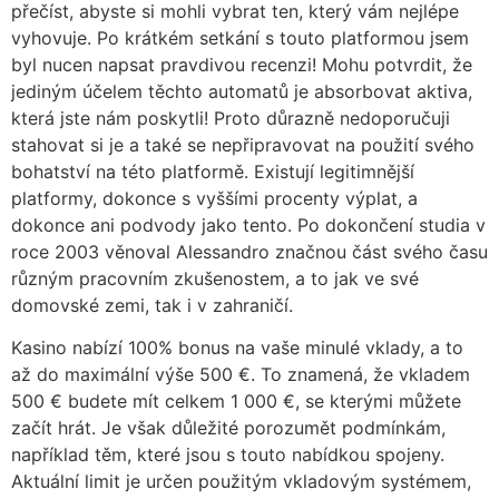
přečíst, abyste si mohli vybrat ten, který vám nejlépe
vyhovuje. Po krátkém setkání s touto platformou jsem
byl nucen napsat pravdivou recenzi! Mohu potvrdit, že
jediným účelem těchto automatů je absorbovat aktiva,
která jste nám poskytli! Proto důrazně nedoporučuji
stahovat si je a také se nepřipravovat na použití svého
bohatství na této platformě. Existují legitimnější
platformy, dokonce s vyššími procenty výplat, a
dokonce ani podvody jako tento. Po dokončení studia v
roce 2003 věnoval Alessandro značnou část svého času
různým pracovním zkušenostem, a to jak ve své
domovské zemi, tak i v zahraničí.
Kasino nabízí 100% bonus na vaše minulé vklady, a to
až do maximální výše 500 €. To znamená, že vkladem
500 € budete mít celkem 1 000 €, se kterými můžete
začít hrát. Je však důležité porozumět podmínkám,
například těm, které jsou s touto nabídkou spojeny.
Aktuální limit je určen použitým vkladovým systémem,