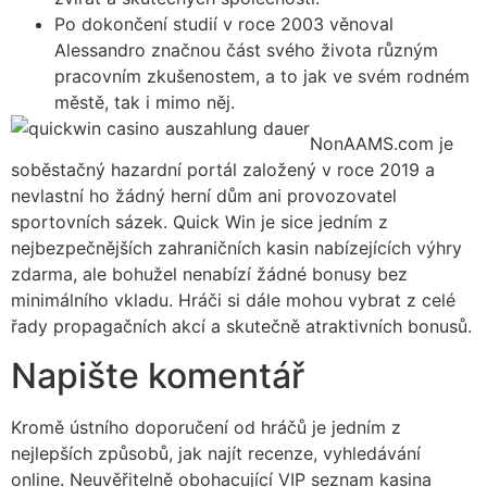
Po dokončení studií v roce 2003 věnoval
Alessandro značnou část svého života různým
pracovním zkušenostem, a to jak ve svém rodném
městě, tak i mimo něj.
NonAAMS.com je
soběstačný hazardní portál založený v roce 2019 a
nevlastní ho žádný herní dům ani provozovatel
sportovních sázek. Quick Win je sice jedním z
nejbezpečnějších zahraničních kasin nabízejících výhry
zdarma, ale bohužel nenabízí žádné bonusy bez
minimálního vkladu. Hráči si dále mohou vybrat z celé
řady propagačních akcí a skutečně atraktivních bonusů.
Napište komentář
Kromě ústního doporučení od hráčů je jedním z
nejlepších způsobů, jak najít recenze, vyhledávání
online. Neuvěřitelně obohacující VIP seznam kasina