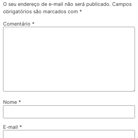
O seu endereço de e-mail não será publicado.
Campos
obrigatórios são marcados com
*
Comentário
*
Nome
*
E-mail
*