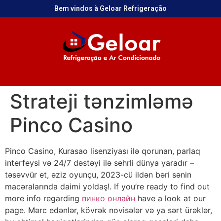
Bem vindos à Geloar Refrigeração
Strateji tənzimləmə
Pinco Casino
Pinco Casino, Kurasao lisenziyası ilə qorunan, parlaq
interfeysi və 24/7 dəstəyi ilə sehrli dünya yaradır –
təsəvvür et, əziz oyunçu, 2023-cü ildən bəri sənin
macəralarında daimi yoldaş!. If you’re ready to find out
more info regarding
пинко онлайн
have a look at our
page. Mərc edənlər, kövrək novisələr və ya sərt ürəklər,